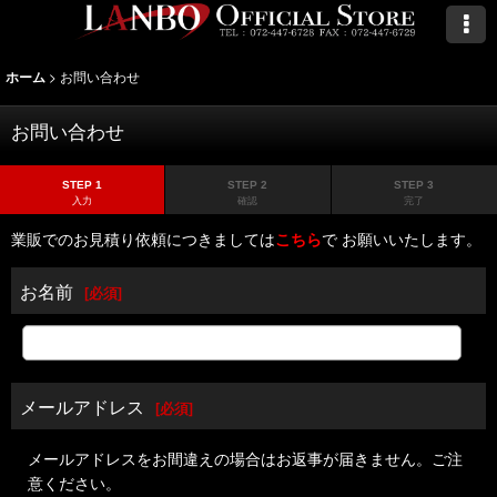
>
お問い合わせ
ホーム
お問い合わせ
STEP 1
STEP 2
STEP 3
入力
確認
完了
業販でのお見積り依頼につきましては
こちら
で お願いいたします。
お名前
[
必須
]
メールアドレス
[
必須
]
メールアドレスをお間違えの場合はお返事が届きません。ご注
意ください。