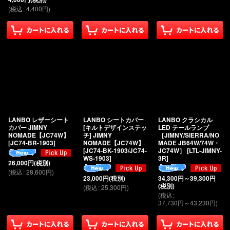
(
税込
:
4,400
円
)
LANBO レザーシート
LANBO シートカバー
LANBO クラシカル
カバー JIMNY
[キルトデザインステッ
LED テールランプ
NOMADE【JC74W】
チ] JIMNY
［JIMNY/SIERRA/NO
[
JC74-BR-1903
]
NOMADE【JC74W】
MADE JB64W/74W・
[
JC74-BK-1903/JC74-
JC74W］
[
LTL-JIMNY-
WS-1903
]
3R
]
26,000
円
(税別)
(
税込
:
28,600
円
)
23,000
円
(税別)
34,300
円
～39,300
円
(税別)
(
税込
:
25,300
円
)
(
税込
:
37,730
円
～43,230
円
)