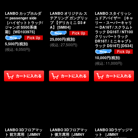
LANBO カップホルダ
LANBO オリジナル ス
LANBO スタイリッシ
ー passenger side
テアリング ガングリッ
ュドアバイザー [キャ
［ハイゼットトラック/
プ 【デリカミニ D3＃
リー・スーパーキャリ
ジャンボ S500系後
A】
[
SMI04
]
ー DA16T / スクラムト
期］
[
WD103975
]
ラック DG16T / NT100
クリッパートラック
25,000
円
(税別)
DR16T / ミニキャブト
5,500
円
(税別)
(
税込
:
27,500
円
)
ラック DS16T]
[
DS34
]
(
税込
:
6,050
円
)
10,000
円
(税別)
(
税込
:
11,000
円
)
LANBO 3Dフロアマッ
LANBO 3Dフロアマッ
LANBO 3Dラゲッジマ
ト 前方席用 ［JIMNY
ト 後方席用［JIMNY
ット ［JIMNY