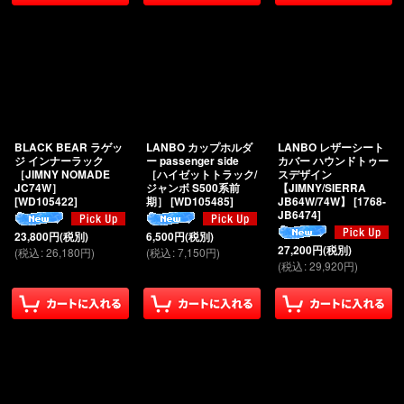
BLACK BEAR ラゲッ
LANBO カップホルダ
LANBO レザーシート
ジ インナーラック
ー passenger side
カバー ハウンドトゥー
［JIMNY NOMADE
［ハイゼットトラック/
スデザイン
JC74W］
ジャンボ S500系前
【JIMNY/SIERRA
[
WD105422
]
期］
[
WD105485
]
JB64W/74W】
[
1768-
JB6474
]
23,800
円
(税別)
6,500
円
(税別)
27,200
円
(税別)
(
税込
:
26,180
円
)
(
税込
:
7,150
円
)
(
税込
:
29,920
円
)