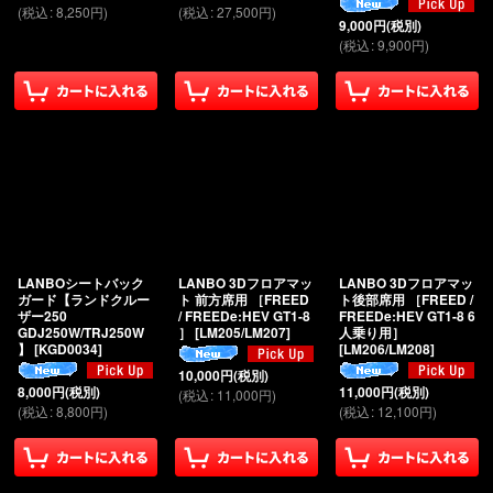
(
税込
:
8,250
円
)
(
税込
:
27,500
円
)
9,000
円
(税別)
(
税込
:
9,900
円
)
LANBOシートバック
LANBO 3Dフロアマッ
LANBO 3Dフロアマッ
ガード【ランドクルー
ト 前方席用 ［FREED
ト後部席用 ［FREED /
ザー250
/ FREEDe:HEV GT1-8
FREEDe:HEV GT1-8 6
GDJ250W/TRJ250W
］
[
LM205/LM207
]
人乗り用］
】
[
KGD0034
]
[
LM206/LM208
]
10,000
円
(税別)
8,000
円
(税別)
11,000
円
(税別)
(
税込
:
11,000
円
)
(
税込
:
8,800
円
)
(
税込
:
12,100
円
)