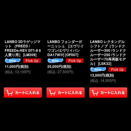
LANBO 3Dラゲッジマ
LANBO フェンダーガ
LANBO レクタングル
ット ［FREED /
ーニッシュ [エヴリイ
シフトノブ［ランドク
FREEDe:HEV GT1-8 6
ワゴン/エヴリイバン
ルーザー300 /ランドク
人乗り用］
[
LM209
]
DA17W/V]
[
OF007
]
ルーザー250 /ランドク
ルーザー70再再販モデ
ル］
[
LSK32
]
11,000
円
(税別)
25,000
円
(税別)
(
税込
:
12,100
円
)
(
税込
:
27,500
円
)
13,000
円
(税別)
(
税込
:
14,300
円
)