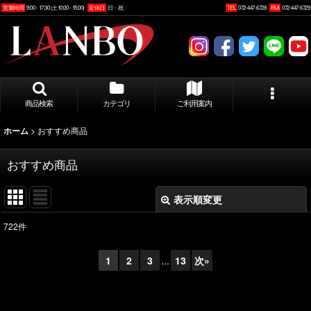
営業時間
9:00 - 17:30 (土10:00 - 15:00)
定休日
日・祝
TEL
072-447-6728
FAX
072-447-6729
商品検索
カテゴリ
ご利用案内
>
おすすめ商品
ホーム
おすすめ商品
表示順変更
閉じる
722
件
表示数
:
1
2
3
...
13
次
»
並び順
: