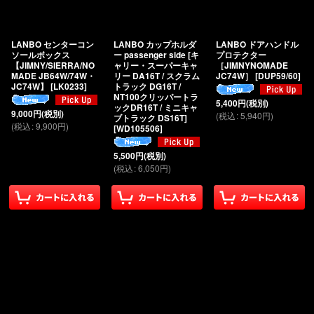
LANBO センターコン
LANBO カップホルダ
LANBO ドアハンドル
ソールボックス
ー passenger side [キ
プロテクター
【JIMNY/SIERRA/NO
ャリー・スーパーキャ
［JIMNYNOMADE
MADE JB64W/74W・
リー DA16T / スクラム
JC74W］
[
DUP59/60
]
JC74W】
[
LK0233
]
トラック DG16T /
NT100クリッパートラ
5,400
円
(税別)
ックDR16T / ミニキャ
9,000
円
(税別)
(
税込
:
5,940
円
)
ブトラック DS16T]
(
税込
:
9,900
円
)
[
WD105506
]
5,500
円
(税別)
(
税込
:
6,050
円
)