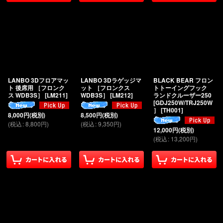
LANBO 3Dフロアマッ
LANBO 3Dラゲッジマ
BLACK BEAR フロン
ト 後席用 ［フロンク
ット ［フロンクス
トトーイングフック
ス WDB3S］
[
LM211
]
WDB3S］
[
LM212
]
ランドクルーザー250
[GDJ250W/TRJ250W
］
[
TH001
]
8,000
円
(税別)
8,500
円
(税別)
(
税込
:
8,800
円
)
(
税込
:
9,350
円
)
12,000
円
(税別)
(
税込
:
13,200
円
)