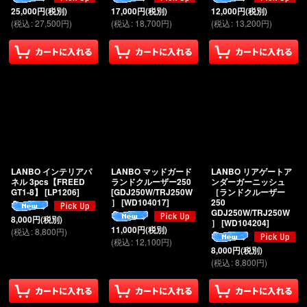
25,000
円
(税別)
17,000
円
(税別)
12,000
円
(税別)
(
税込
:
27,500
円
)
(
税込
:
18,700
円
)
(
税込
:
13,200
円
)
LANBO インテリアパ
LANBO マッドガード
LANBO リアゲートア
ネル 3pcs【FREED
ランドクルーザー250
ンダーガーニッシュ
GT1-8】
[
LP1206
]
[GDJ250W/TRJ250W
［ランドクルーザー
］
[
WD104017
]
250
GDJ250W/TRJ250W
8,000
円
(税別)
］
[
WD104204
]
11,000
円
(税別)
(
税込
:
8,800
円
)
(
税込
:
12,100
円
)
8,000
円
(税別)
(
税込
:
8,800
円
)