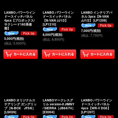
LANBO パワーウイン
LANBO パワーウイン
LANBO インテリアパ
ドースイッチパネル
ドースイッチパネル
ネル 3pcs【N-VAN
4pcs【プロボックス/
【N-VAN JJ1/2】
JJ1/2】
[
LP1209
]
サクシード160系後
[
LP1210
]
期】
7,000
円
(税別)
8,000
円
(税別)
(
税込
:
7,700
円
)
5,000
円
(税別)
(
税込
:
8,800
円
)
(
税込
:
5,500
円
)
LANBO オリジナルス
LANBOマークレスグ
LANBO パワーウイン
テアリング ガングリッ
リル version-II JIMNY
ドースイッチパネル
プ［N-BOX JF5/6］
/ SIERRA［JB64/74］
4pcs【WR-V DG5】
[
LSH26
]
[
EX004
]
[
LP1207
]