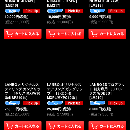
NOMADE JC74W］
NOMADE JC74W］
NOMADE JC74W］
[
LM216
]
[
LM217
]
[
LM218
]
10,000
円
(税別)
10,000
円
(税別)
9,000
円
(税別)
(
税込
:
11,000
円
)
(
税込
:
11,000
円
)
(
税込
:
9,900
円
)
LANBO オリジナルス
LANBO オリジナルス
LANBO 3Dフロアマッ
テアリング ガングリッ
テアリング ガングリッ
ト 前方席用 ［フロン
プ ［ヤリス MXPA10
プ ［シエンタ
クス WDB3S］
系/KSP210系］
MXPL/MXPC10系］
[
LM210
]
25,000
円
(税別)
25,000
円
(税別)
8,500
円
(税別)
(
税込
:
27,500
円
)
(
税込
:
27,500
円
)
(
税込
:
9,350
円
)