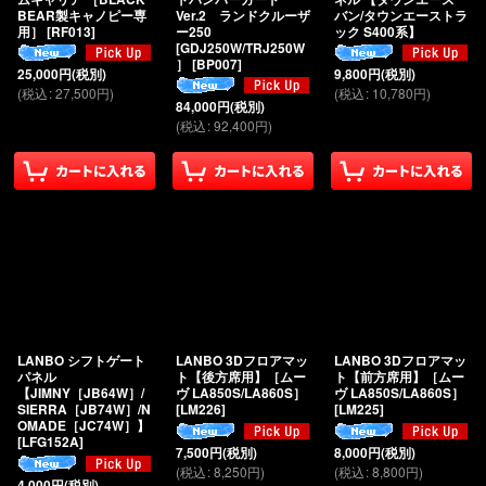
BEAR製キャノピー専
Ver.2 ランドクルーザ
バン/タウンエーストラ
用］
[
RF013
]
ー250
ック S400系】
[GDJ250W/TRJ250W
］
[
BP007
]
25,000
円
(税別)
9,800
円
(税別)
(
税込
:
27,500
円
)
(
税込
:
10,780
円
)
84,000
円
(税別)
(
税込
:
92,400
円
)
LANBO シフトゲート
LANBO 3Dフロアマッ
LANBO 3Dフロアマッ
パネル
ト【後方席用】［ムー
ト【前方席用】［ムー
【JIMNY［JB64W］/
ヴ LA850S/LA860S］
ヴ LA850S/LA860S］
SIERRA［JB74W］/N
[
LM226
]
[
LM225
]
OMADE［JC74W］】
[
LFG152A
]
7,500
円
(税別)
8,000
円
(税別)
(
税込
:
8,250
円
)
(
税込
:
8,800
円
)
4,000
円
(税別)