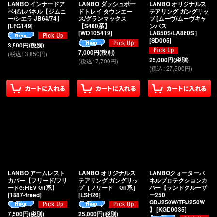
LANBO インナードア
LANBO ダッシュボー
LANBO オリジナルス
ベゼルパネル【ジムニ
ドトレイ タウンエー
テアリング ガングリッ
ー/シエラ JB64/74】
ス/グランマックス
プ [ムーヴ/ムーヴキャ
[
LFG149
]
【S400系】
ンバス
[
WD105419
]
LA850S/LA860S］
[
SD005
]
3,500
円
(税別)
7,000
円
(税別)
(
税込
:
3,850
円
)
25,000
円
(税別)
(
税込
:
7,700
円
)
(
税込
:
27,500
円
)
LANBO アームレスト
LANBO オリジナルス
LANBOクォーターパ
カバー【フリード/フリ
テアリング ガングリッ
ネルプロテクションカ
ードe:HEV GT系】
プ［フリード GT系］
バー【ランドクルーザ
[
1887-freed
]
[
LSH26
]
ー250
GDJ250W/TRJ250W
】
[
KGD0035
]
7,500
円
(税別)
25,000
円
(税別)