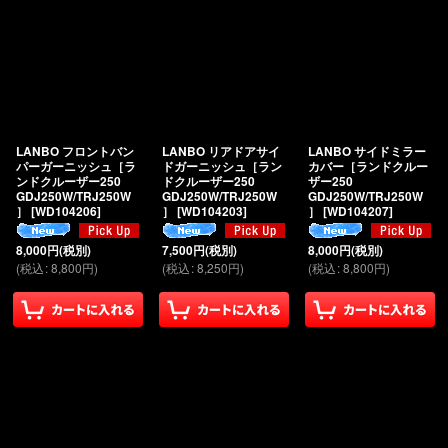
LANBO フロントバン
LANBO リアドアサイ
LANBO サイドミラー
パーガーニッシュ［ラ
ドガーニッシュ［ラン
カバー［ランドクルー
ンドクルーザー250
ドクルーザー250
ザー250
GDJ250W/TRJ250W
GDJ250W/TRJ250W
GDJ250W/TRJ250W
］
[
WD104206
]
］
[
WD104203
]
］
[
WD104207
]
8,000
円
(税別)
7,500
円
(税別)
8,000
円
(税別)
(
税込
:
8,800
円
)
(
税込
:
8,250
円
)
(
税込
:
8,800
円
)