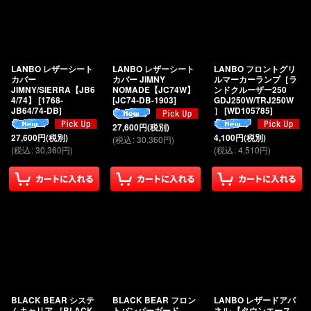
絞り込む
LANBO レザーシート
LANBO レザーシート
LANBO フロントグリ
カバー
カバー JIMNY
ルマーカーランプ［ラ
JIMNY/SIERRA【JB6
NOMADE【JC74W】
ンドクルーザー250
4/74】
[
1768-
[
JC74-DB-1903
]
GDJ250W/TRJ250W
JB64/74-DB
]
］
[
WD105785
]
27,600
円
(税別)
27,600
円
(税別)
4,100
円
(税別)
(
税込
:
30,360
円
)
(
税込
:
30,360
円
)
(
税込
:
4,510
円
)
BLACK BEAR システ
BLACK BEAR フロン
LANBO レザードアパ
ムキャリア ［BLACK
トバンパーガード
ネル 【タウンエース