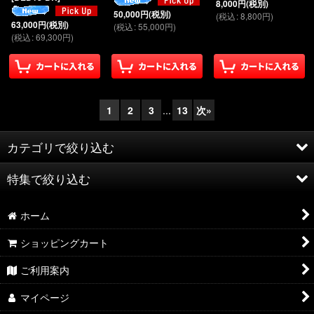
8,000
円
(税別)
50,000
円
(税別)
(
税込
:
8,800
円
)
63,000
円
(税別)
(
税込
:
55,000
円
)
(
税込
:
69,300
円
)
1
2
3
...
13
次
»
カテゴリで絞り込む
特集で絞り込む
BLACK BEAR
ホーム
プレミアムスポーツステアリング
アルファード／ヴェルファイア 40系
ショッピングカート
ステアリング
ハリアー 80系
ご利用案内
インテリアパネル
ハリアー60系
マイページ
シフトノブ
ハイエース 200系