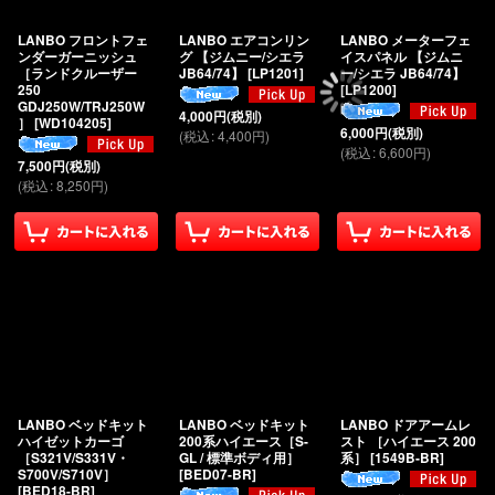
LANBO フロントフェ
LANBO エアコンリン
LANBO メーターフェ
ンダーガーニッシュ
グ 【ジムニー/シエラ
イスパネル 【ジムニ
［ランドクルーザー
JB64/74】
[
LP1201
]
ー/シエラ JB64/74】
250
[
LP1200
]
GDJ250W/TRJ250W
4,000
円
(税別)
］
[
WD104205
]
6,000
円
(税別)
(
税込
:
4,400
円
)
(
税込
:
6,600
円
)
7,500
円
(税別)
(
税込
:
8,250
円
)
LANBO ベッドキット
LANBO ベッドキット
LANBO ドアアームレ
ハイゼットカーゴ
200系ハイエース［S-
スト ［ハイエース 200
［S321V/S331V・
GL / 標準ボディ用］
系］
[
1549B-BR
]
S700V/S710V］
[
BED07-BR
]
[
BED18-BR
]