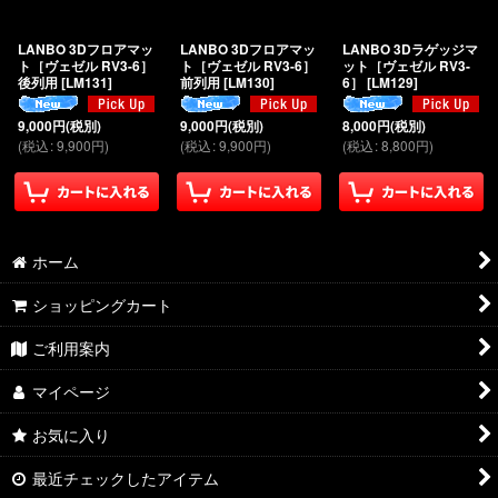
絞り込む
LANBO 3Dフロアマッ
LANBO 3Dフロアマッ
LANBO 3Dラゲッジマ
ト［ヴェゼル RV3-6］
ト［ヴェゼル RV3-6］
ット［ヴェゼル RV3-
後列用
[
LM131
]
前列用
[
LM130
]
6］
[
LM129
]
9,000
円
(税別)
9,000
円
(税別)
8,000
円
(税別)
(
税込
:
9,900
円
)
(
税込
:
9,900
円
)
(
税込
:
8,800
円
)
ホーム
ショッピングカート
ご利用案内
マイページ
お気に入り
最近チェックしたアイテム