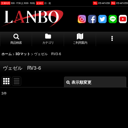
営業時間
9:00 - 17:30 (土10:00 - 15:00)
定休日
日・祝
TEL
072-447-6728
FAX
072-447-6729
商品検索
カテゴリ
ご利用案内
>
>
ヴェゼル RV3-6
ホーム
3Dマット
ヴェゼル RV3-6
表示順変更
閉じる
3
件
表示数
:
並び順
: