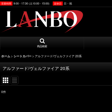
9:00 - 17:30 (土10:00 - 15:00)
日・祝
営業時間
定休日
商品検索
>
>
アルファード/ヴェルファイア 20系
ホーム
シートカバー
アルファード/ヴェルファイア 20系
0
件
表示数
:
並び順
: