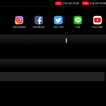
072-447-6728
072-447-6729
TEL
FAX
INSTAGRAM
FACEBOOK
TWITTER
LINE
YOUTUBE
閉じる