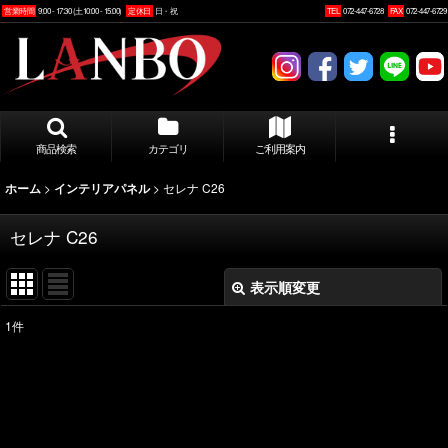
営業時間
9:00 - 17:30 (土10:00 - 15:00)
定休日
日・祝
TEL
072-447-6728
FAX
072-447-6729
商品検索
カテゴリ
ご利用案内
>
>
セレナ C26
ホーム
インテリアパネル
セレナ C26
表示順変更
閉じる
1
件
表示数
:
並び順
: