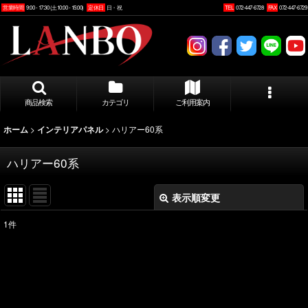
営業時間
9:00 - 17:30 (土10:00 - 15:00)
定休日
日・祝
TEL
072-447-6728
FAX
072-447-6729
商品検索
カテゴリ
ご利用案内
>
>
ハリアー60系
ホーム
インテリアパネル
ハリアー60系
表示順変更
閉じる
1
件
表示数
:
並び順
: