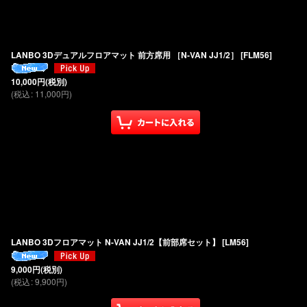
LANBO 3Dデュアルフロアマット 前方席用 ［N-VAN JJ1/2］
[
FLM56
]
10,000
円
(税別)
(
税込
:
11,000
円
)
LANBO 3Dフロアマット N-VAN JJ1/2【前部席セット】
[
LM56
]
9,000
円
(税別)
(
税込
:
9,900
円
)