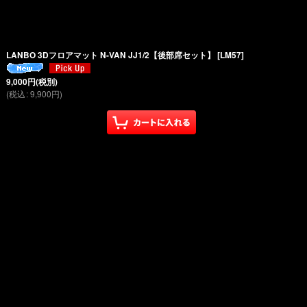
LANBO 3Dフロアマット N-VAN JJ1/2【後部席セット】
[
LM57
]
9,000
円
(税別)
(
税込
:
9,900
円
)