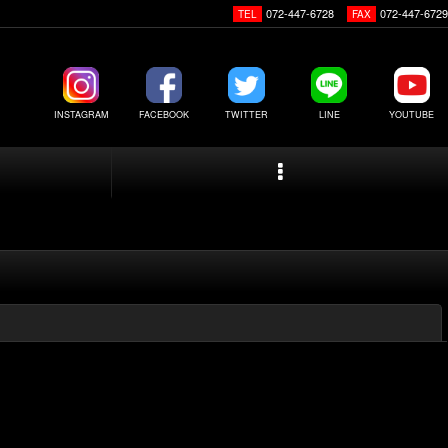
072-447-6728
072-447-6729
TEL
FAX
INSTAGRAM
FACEBOOK
TWITTER
LINE
YOUTUBE
閉じる