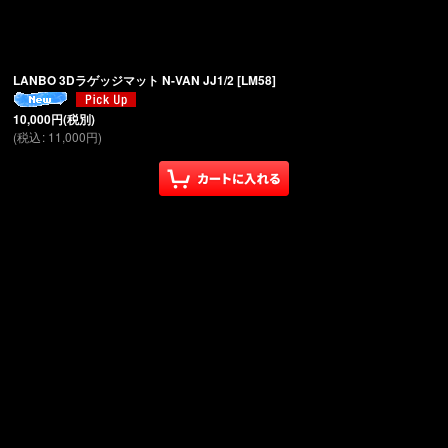
絞り込む
LANBO 3Dラゲッジマット N-VAN JJ1/2
[
LM58
]
10,000
円
(税別)
(
税込
:
11,000
円
)