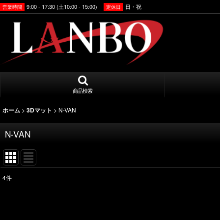
9:00 - 17:30 (土10:00 - 15:00)
日・祝
営業時間
定休日
商品検索
>
>
N-VAN
ホーム
3Dマット
N-VAN
4
件
表示数
:
並び順
: