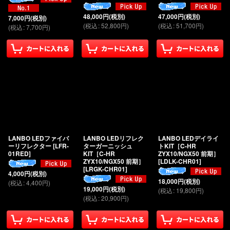
48,000
円
(税別)
47,000
円
(税別)
7,000
円
(税別)
(
税込
:
52,800
円
)
(
税込
:
51,700
円
)
(
税込
:
7,700
円
)
LANBO LEDファイバ
LANBO LEDリフレク
LANBO LEDデイライ
ーリフレクター
[
LFR-
ターガーニッシュ
トKIT［C-HR
01RED
]
KIT［C-HR
ZYX10/NGX50 前期］
ZYX10/NGX50 前期］
[
LDLK-CHR01
]
[
LRGK-CHR01
]
4,000
円
(税別)
18,000
円
(税別)
(
税込
:
4,400
円
)
19,000
円
(税別)
(
税込
:
19,800
円
)
(
税込
:
20,900
円
)