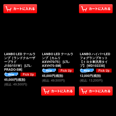
LANBO LED テールラ
LANBO LED テールラ
LANBO ハイパーLED
ンプ［ランドクルーザ
ンプ［カムリ
フォグランプキット
ープラド
AXVH70/75］
[
LTL-
【トヨタ車汎用タイ
J150/151W］
[
LTL-
AXVH70-SM
]
プ】
[
WD102238
]
PRADO-SM
]
45,000
円
(税別)
12,000
円
(税別)
45,000
円
(税別)
(
税込
:
49,500
円
)
(
税込
:
13,200
円
)
(
税込
:
49,500
円
)