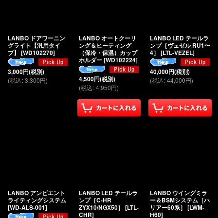
LANBO ドアワーニン
LANBO オートクーリ
LANBO LED テールラ
グライト【汎用タイ
ング＆ヒーティング
ンプ［ヴェゼル RU1〜
プ】
[
WD102270
]
（保冷・保温）カップ
4］
[
LTL-VEZEL
]
ホルダー
[
WD102224
]
3,000
円
(税別)
40,000
円
(税別)
4,500
円
(税別)
(
税込
:
3,300
円
)
(
税込
:
44,000
円
)
(
税込
:
4,950
円
)
LANBO アンビエント
LANBO LED テールラ
LANBO ウイングミラ
ライティングシステム
ンプ［C-HR
ー＆BSMシステム［ハ
[
WD-ALS-001
]
ZYX10/NGX50］
[
LTL-
リアー60系］
[
LWM-
CHR
]
H60
]