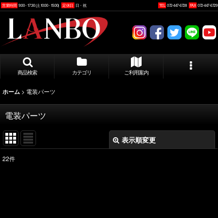
営業時間
9:00 - 17:30 (土10:00 - 15:00)
定休日
日・祝
TEL
072-447-6728
FAX
072-447-6729
商品検索
カテゴリ
ご利用案内
>
電装パーツ
ホーム
電装パーツ
表示順変更
閉じる
22
件
表示数
:
並び順
: