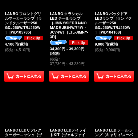
絞り込む
LANBO フロントグリ
LANBO クラシカル
LANBO バックドア
ルマーカーランプ［ラ
LED テールランプ
LEDランプ［ランドク
ンドクルーザー250
［JIMNY/SIERRA/NO
ルーザー250
GDJ250W/TRJ250W
MADE JB64W/74W・
GDJ250W/TRJ250W
］
[
WD105785
]
JC74W］
[
LTL-JIMNY-
］
[
WD104168
]
3R
]
4,100
円
(税別)
9,000
円
(税別)
34,300
円
～39,300
円
(
税込
:
4,510
円
)
(
税込
:
9,900
円
)
(税別)
(
税込
:
37,730
円
～43,230
円
)
LANBO LEDリフレク
LANBO LEDデイライ
LANBO LED テールラ
ターガーニッシュ［ヴ
トKIT［ヴェルファイ
ンプ［キャリィ/スーパ