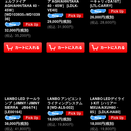
ェルファイア
ア AGH/AHH/TAHA
ーキャリィDA16T］
AGH/AHH/TAHA 40・
40・45W］
[
LDLK-
[
LTL-CARRY
]
45W］
VE40
]
[
WD103935+WD1039
26,000
円
(税別)
36
]
29,000
円
(税別)
(
税込
:
28,600
円
)
(
税込
:
31,900
円
)
32,000
円
(税別)
(
税込
:
35,200
円
)
LANBO LED テールラ
LANBO アンビエント
LANBO LEDデイライ
ンプ［JIMNY / JIMNY
ライティングシステム
トKIT［ハリアー
SIERRA JB64/74］
II
[
WD-ALS-002
]
MXUA/AXUH80・
[
LE00164
]
85］
[
LDLK-HA80
]
18,000
円
(税別)
38,000
円
(税別)
18,000
円
(税別)
(
税込
:
19,800
円
)
(
税込
:
41,800
円
)
(
税込
:
19,800
円
)