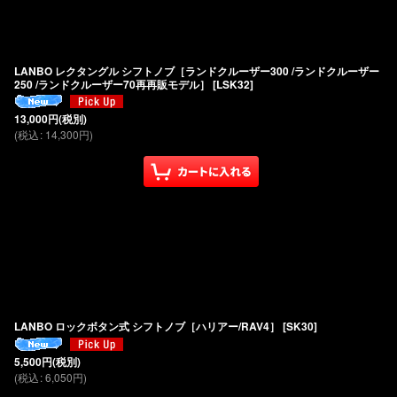
LANBO レクタングル シフトノブ［ランドクルーザー300 /ランドクルーザー
250 /ランドクルーザー70再再販モデル］
[
LSK32
]
13,000
円
(税別)
(
税込
:
14,300
円
)
LANBO ロックボタン式 シフトノブ［ハリアー/RAV4］
[
SK30
]
5,500
円
(税別)
(
税込
:
6,050
円
)