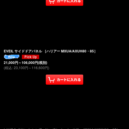
EVEIL サイドドアパネル ［ハリアー MXUA/AXUH80・85］
21,000
円
～106,000
円
(税別)
(
税込
:
23,100
円
～116,600
円
)