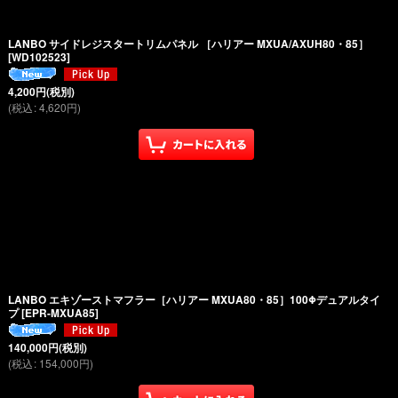
LANBO サイドレジスタートリムパネル ［ハリアー MXUA/AXUH80・85］
[
WD102523
]
4,200
円
(税別)
(
税込
:
4,620
円
)
LANBO エキゾーストマフラー［ハリアー MXUA80・85］100Φデュアルタイ
プ
[
EPR-MXUA85
]
140,000
円
(税別)
(
税込
:
154,000
円
)