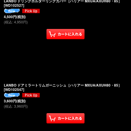
LANBO ドリンクホルダーリングカバー［ハリアー MXUA/AXUH80・85］
[
WD102527
]
4,500
円
(税別)
(
税込
:
4,950
円
)
LANBO ドアミラートリムガーニッシュ［ハリアー MXUA/AXUH80・85］
[
WD102547
]
3,600
円
(税別)
(
税込
:
3,960
円
)