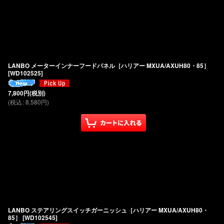
LANBO メーターインナーフードパネル［ハリアー MXUA/AXUH80・85］
[
WD102525
]
7,800
円
(税別)
(
税込
:
8,580
円
)
LANBO ステアリングスイッチガーニッシュ［ハリアー MXUA/AXUH80・
85］
[
WD102545
]