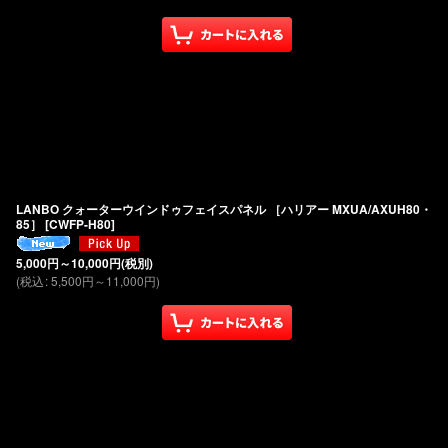
LANBO クォーターウインドゥフェイスパネル ［ハリアー MXUA/AXUH80・
85］
[
CWFP-H80
]
5,000
円
～10,000
円
(税別)
(
税込
:
5,500
円
～11,000
円
)