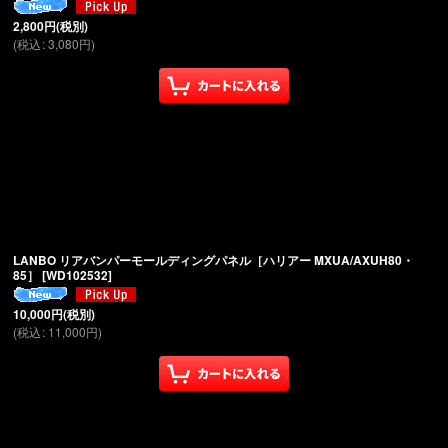
2,800
円
(税別)
(
税込
:
3,080
円
)
LANBO リアバンパーモールディングパネル［ハリアー MXUA/AXUH80・
85］
[
WD102532
]
10,000
円
(税別)
(
税込
:
11,000
円
)