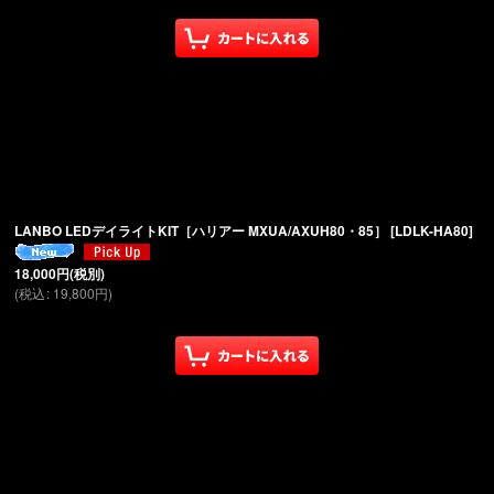
LANBO LEDデイライトKIT［ハリアー MXUA/AXUH80・85］
[
LDLK-HA80
]
18,000
円
(税別)
(
税込
:
19,800
円
)