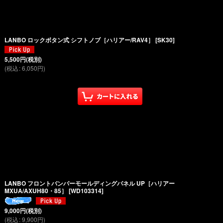
LANBO ロックボタン式 シフトノブ［ハリアー/RAV4］
[
SK30
]
5,500
円
(税別)
(
税込
:
6,050
円
)
LANBO フロントバンパーモールディングパネル UP［ハリアー
MXUA/AXUH80・85］
[
WD103314
]
9,000
円
(税別)
(
税込
:
9,900
円
)