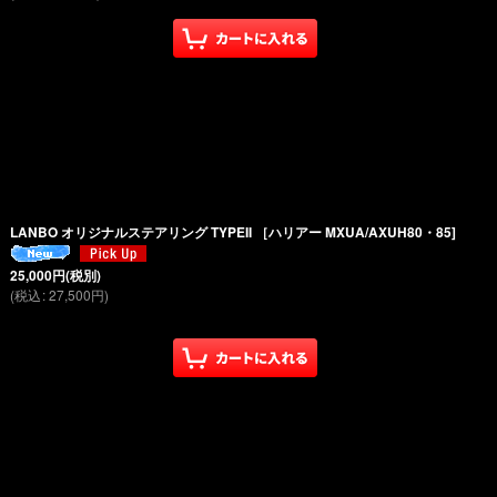
LANBO オリジナルステアリング TYPEII ［ハリアー MXUA/AXUH80・85]
25,000
円
(税別)
(
税込
:
27,500
円
)