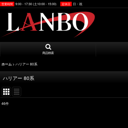
9:00 - 17:30 (土10:00 - 15:00)
日・祝
営業時間
定休日
商品検索
>
ハリアー 80系
ホーム
ハリアー 80系
46
件
表示数
:
並び順
: