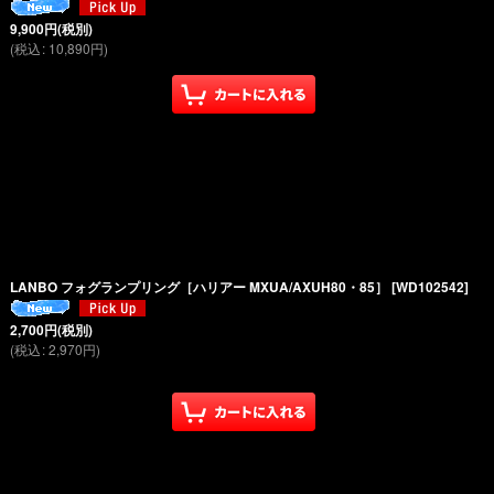
9,900
円
(税別)
(
税込
:
10,890
円
)
LANBO フォグランプリング［ハリアー MXUA/AXUH80・85］
[
WD102542
]
2,700
円
(税別)
(
税込
:
2,970
円
)