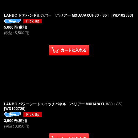
LANBO ドアハンドルカバー ［ハリアー MXUA/AXUH80・85］
[
WD102583
]
5,000
円
(税別)
(
税込
:
5,500
円
)
LANBO パワーシートスイッチパネル［ハリアー MXUA/AXUH80・85］
[
WD102729
]
3,500
円
(税別)
(
税込
:
3,850
円
)