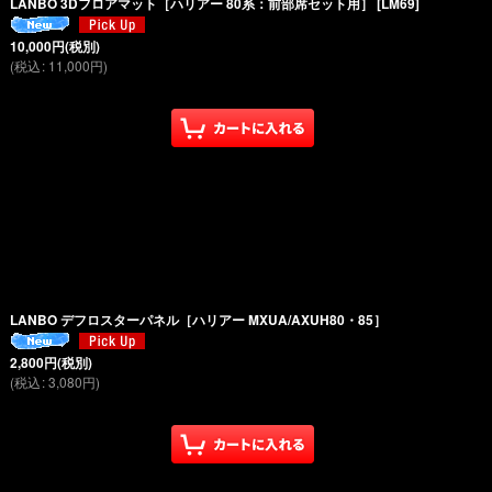
LANBO 3Dフロアマット［ハリアー 80系：前部席セット用］
[
LM69
]
10,000
円
(税別)
(
税込
:
11,000
円
)
LANBO デフロスターパネル［ハリアー MXUA/AXUH80・85］
2,800
円
(税別)
(
税込
:
3,080
円
)