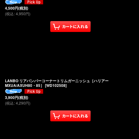
4,500
円
(税別)
(
税込
:
4,950
円
)
LANBO リアバンパーコーナートリムガーニッシュ［ハリアー
MXUA/AXUH80・85］
[
WD102508
]
3,900
円
(税別)
(
税込
:
4,290
円
)