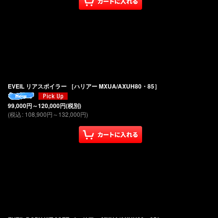
EVEIL リアスポイラー ［ハリアー MXUA/AXUH80・85］
99,000
円
～120,000
円
(税別)
(
税込
:
108,900
円
～132,000
円
)