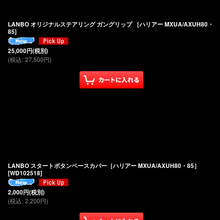
LANBO オリジナルステアリング ガングリップ ［ハリアー MXUA/AXUH80・
85]
25,000
円
(税別)
(
税込
:
27,500
円
)
LANBO スタートボタンベースカバー［ハリアー MXUA/AXUH80・85］
[
WD102518
]
2,000
円
(税別)
(
税込
:
2,200
円
)