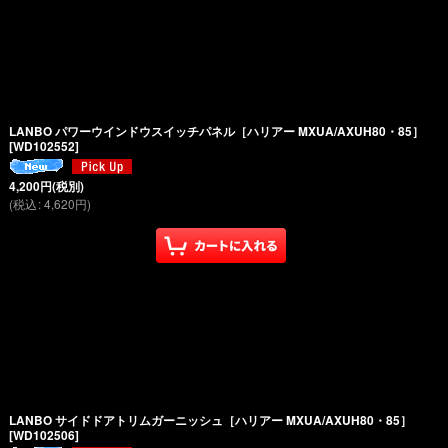
LANBO パワーウインドウスイッチパネル［ハリアー MXUA/AXUH80・85］
[
WD102552
]
4,200
円
(税別)
(
税込
:
4,620
円
)
LANBO サイドドアトリムガーニッシュ［ハリアー MXUA/AXUH80・85］
[
WD102506
]