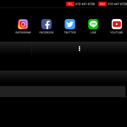
072-447-6728
072-447-6729
TEL
FAX
INSTAGRAM
FACEBOOK
TWITTER
LINE
YOUTUBE
閉じる