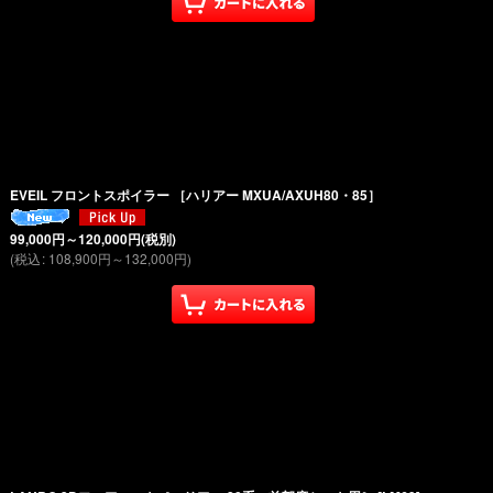
EVEIL フロントスポイラー ［ハリアー MXUA/AXUH80・85］
99,000
円
～120,000
円
(税別)
(
税込
:
108,900
円
～132,000
円
)