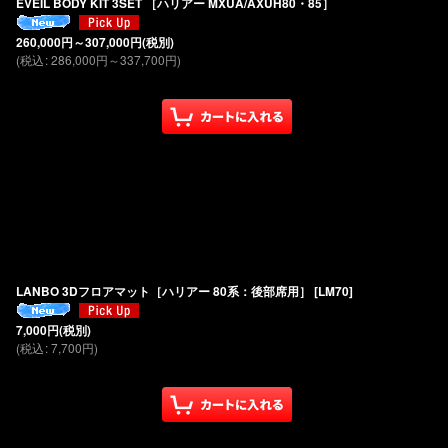
EVEIL BODY KIT 3SET ［ハリアー MXUA/AXUH80・85］
260,000
円
～307,000
円
(税別)
(
税込
:
286,000
円
～337,700
円
)
LANBO 3Dフロアマット［ハリアー 80系：後部席用］
[
LM70
]
7,000
円
(税別)
(
税込
:
7,700
円
)