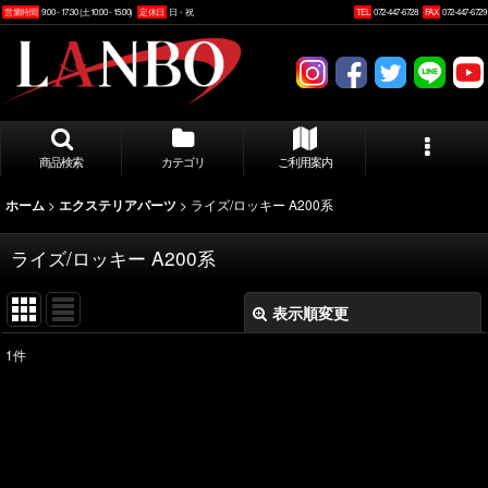
営業時間
9:00 - 17:30 (土10:00 - 15:00)
定休日
日・祝
TEL
072-447-6728
FAX
072-447-6729
商品検索
カテゴリ
ご利用案内
>
>
ライズ/ロッキー A200系
ホーム
エクステリアパーツ
ライズ/ロッキー A200系
表示順変更
閉じる
1
件
表示数
:
並び順
: