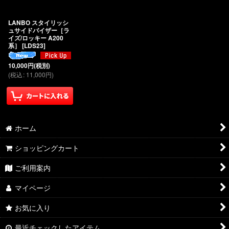
絞り込む
LANBO スタイリッシ
ュサイドバイザー［ラ
イズ/ロッキー A200
系］
[
LDS23
]
10,000
円
(税別)
(
税込
:
11,000
円
)
ホーム
ショッピングカート
ご利用案内
マイページ
お気に入り
最近チェックしたアイテム