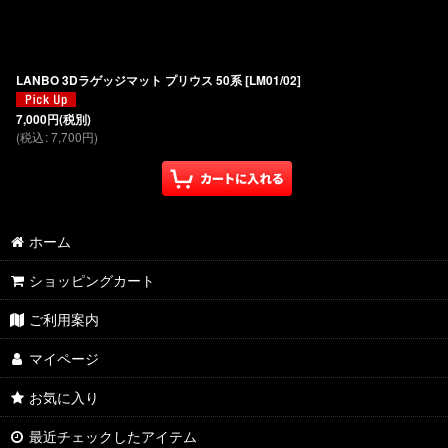
LANBO 3Dラゲッジマット プリウス 50系
[
LM01/02
]
7,000
円
(税別)
(
税込
:
7,700
円
)
ホーム
ショッピングカート
ご利用案内
マイページ
お気に入り
最近チェックしたアイテム