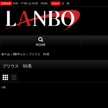
9:00 - 17:30 (土10:00 - 15:00)
日・祝
営業時間
定休日
商品検索
>
>
プリウス 50系
ホーム
3Dマット
プリウス 50系
1
件
表示数
:
並び順
: