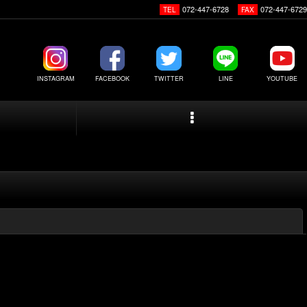
072-447-6728
072-447-6729
TEL
FAX
INSTAGRAM
FACEBOOK
TWITTER
LINE
YOUTUBE
閉じる