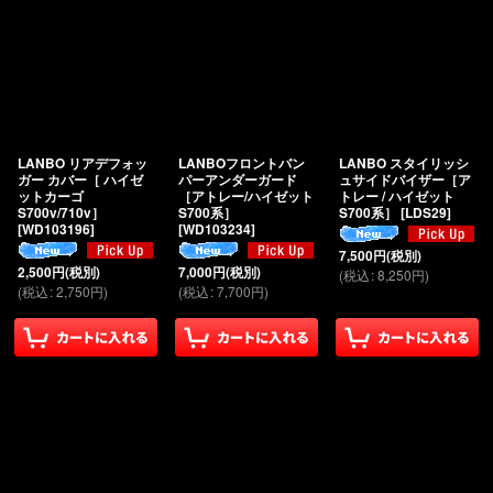
LANBO リアデフォッ
LANBOフロントバン
LANBO スタイリッシ
ガー カバー［ ハイゼ
パーアンダーガード
ュサイドバイザー［ア
ットカーゴ
［アトレー/ハイゼット
トレー / ハイゼット
S700v/710v］
S700系］
S700系］
[
LDS29
]
[
WD103196
]
[
WD103234
]
7,500
円
(税別)
2,500
円
(税別)
7,000
円
(税別)
(
税込
:
8,250
円
)
(
税込
:
2,750
円
)
(
税込
:
7,700
円
)