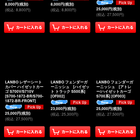
8,000
円
(税別)
8,000
円
(税別)
25,000
円
(税別)
(
税込
:
8,800
円
)
(
税込
:
8,800
円
)
(
税込
:
27,500
円
)
LANBO レザーシート
LANBO フェンダーガ
LANBO フェンダーガ
カバー ハイゼットカー
ーニッシュ [ハイゼッ
ーニッシュ [アトレ
ゴ S700V/S710V
ト トラック S500系]
ー/ハイゼットカーゴ
[
S700-1872-BR/S700-
[
OF002
]
S700系]
[
OF003
]
1872-BR-FRONT
]
23,000
円
(税別)
25,000
円
(税別)
25,000
円
(税別)
(
税込
:
25,300
円
)
(
税込
:
27,500
円
)
(
税込
:
27,500
円
)