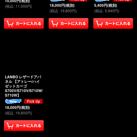
10,000
円
(税別)
18,000
円
(税別)
5,400
円
(税別)
(
税込
:
11,000
円
)
(
税込
:
19,800
円
)
(
税込
:
5,940
円
)
LANBO レザードアパ
ネル 【アトレー/ハイ
ゼットカーゴ
S700V/S710V/S710W/
S710W】
18,000
円
(税別)
(
税込
:
19,800
円
)