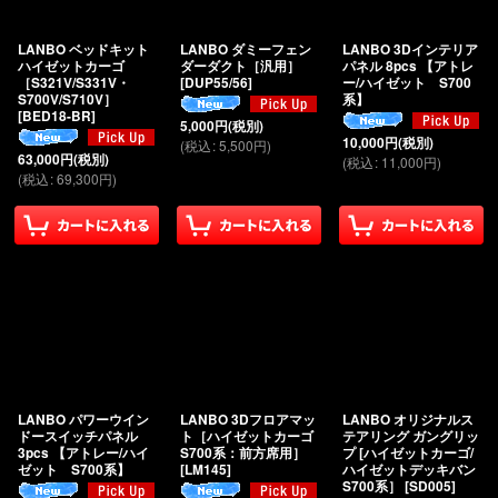
絞り込む
LANBO ベッドキット
LANBO ダミーフェン
LANBO 3Dインテリア
ハイゼットカーゴ
ダーダクト［汎用］
パネル 8pcs 【アトレ
［S321V/S331V・
[
DUP55/56
]
ー/ハイゼット S700
S700V/S710V］
系】
[
BED18-BR
]
5,000
円
(税別)
10,000
円
(税別)
(
税込
:
5,500
円
)
63,000
円
(税別)
(
税込
:
11,000
円
)
(
税込
:
69,300
円
)
LANBO パワーウイン
LANBO 3Dフロアマッ
LANBO オリジナルス
ドースイッチパネル
ト［ハイゼットカーゴ
テアリング ガングリッ
3pcs 【アトレー/ハイ
S700系：前方席用］
プ [ハイゼットカーゴ/
ゼット S700系】
[
LM145
]
ハイゼットデッキバン
S700系］
[
SD005
]