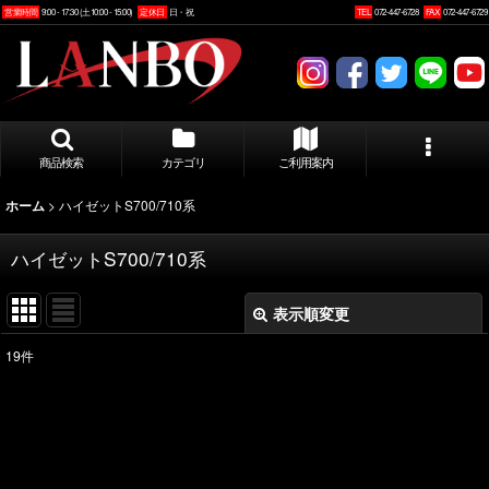
営業時間
9:00 - 17:30 (土10:00 - 15:00)
定休日
日・祝
TEL
072-447-6728
FAX
072-447-6729
商品検索
カテゴリ
ご利用案内
>
ハイゼットS700/710系
ホーム
ハイゼットS700/710系
表示順変更
閉じる
19
件
表示数
:
並び順
: