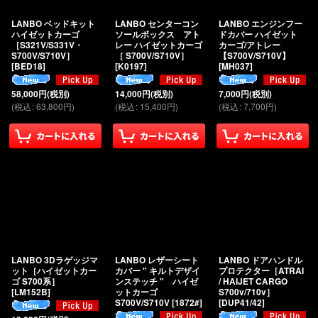
LANBO ベッドキット
LANBO センターコン
LANBO エンジンフー
ハイゼットカーゴ
ソールボックス アト
ドカバー ハイゼット
［S321V/S331V・
レー ハイゼットカーゴ
カーゴ/アトレー
S700V/S710V］
［ S700V/S710V］
【S700V/S710V】
[
BED18
]
[
K0197
]
[
MH037
]
58,000
円
(税別)
14,000
円
(税別)
7,000
円
(税別)
(
税込
:
63,800
円
)
(
税込
:
15,400
円
)
(
税込
:
7,700
円
)
LANBO 3Dラゲッジマ
LANBO レザーシート
LANBO ドアハンドル
ット［ハイゼットカー
カバー " キルトデザイ
プロテクター［ATRAI
ゴ S700系］
ンステッチ " ハイゼ
/ HAIJET CARGO
[
LM152B
]
ットカーゴ
S700v/710v］
S700V/S710V
[
1872#
]
[
DUP41/42
]