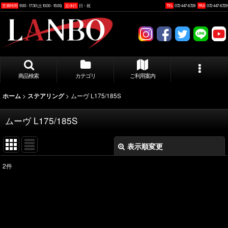
営業時間
9:00 - 17:30 (土10:00 - 15:00)
定休日
日・祝
TEL
072-447-6728
FAX
072-447-6729
商品検索
カテゴリ
ご利用案内
>
>
ムーヴ L175/185S
ホーム
ステアリング
ムーヴ L175/185S
表示順変更
閉じる
2
件
表示数
:
並び順
: