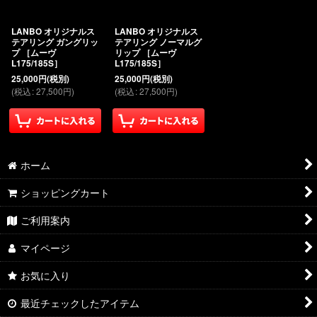
絞り込む
LANBO オリジナルス
LANBO オリジナルス
テアリング ガングリッ
テアリング ノーマルグ
プ ［ムーヴ
リップ ［ムーヴ
L175/185S］
L175/185S］
25,000
円
(税別)
25,000
円
(税別)
(
税込
:
27,500
円
)
(
税込
:
27,500
円
)
ホーム
ショッピングカート
ご利用案内
マイページ
お気に入り
最近チェックしたアイテム