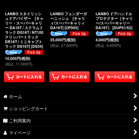
絞り込む
LANBO スタイリッシ
LANBO フェンダーガ
LANBO ドアハンドル
ュドアバイザー [キャ
ーニッシュ [キャリ
プロテクター［キャリ
リー・スーパーキャリ
ィ/スーパーキャリィ
ー/スーパーキャリー
ー DA16T / スクラムト
DA16T]
[
OF005
]
DA16T］
[
DUP51/52
]
ラック DG16T / NT100
クリッパートラック
25,000
円
(税別)
4,000
円
(税別)
DR16T / ミニキャブト
(
税込
:
27,500
円
)
(
税込
:
4,400
円
)
ラック DS16T]
[
DS34
]
10,000
円
(税別)
(
税込
:
11,000
円
)
ホーム
ショッピングカート
ご利用案内
マイページ