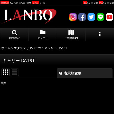
営業時間
9:00 - 17:30 (土10:00 - 15:00)
定休日
日・祝
TEL
072-447-6728
FAX
072-447-6729
商品検索
カテゴリ
ご利用案内
>
>
キャリー DA16T
ホーム
エクステリアパーツ
キャリー DA16T
表示順変更
閉じる
3
件
表示数
:
並び順
: