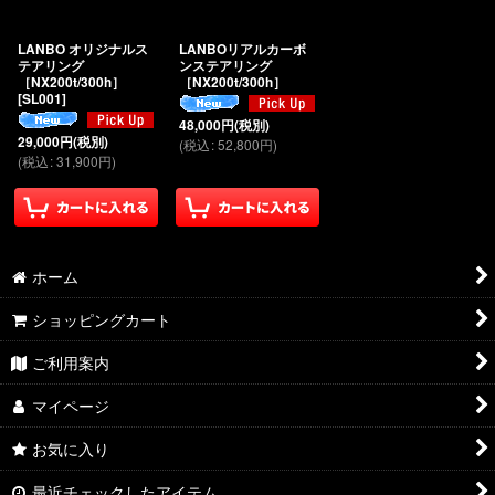
絞り込む
LANBO オリジナルス
LANBOリアルカーボ
テアリング
ンステアリング
［NX200t/300h］
［NX200t/300h］
[
SL001
]
48,000
円
(税別)
29,000
円
(税別)
(
税込
:
52,800
円
)
(
税込
:
31,900
円
)
ホーム
ショッピングカート
ご利用案内
マイページ
お気に入り
最近チェックしたアイテム