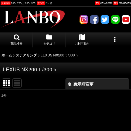
営業時間
9:00 - 17:30 (土10:00 - 15:00)
定休日
日・祝
TEL
072-447-6728
FAX
072-447-6729
商品検索
カテゴリ
ご利用案内
>
>
LEXUS NX200ｔ/300ｈ
ホーム
ステアリング
LEXUS NX200ｔ/300ｈ
表示順変更
閉じる
2
件
表示数
:
並び順
: