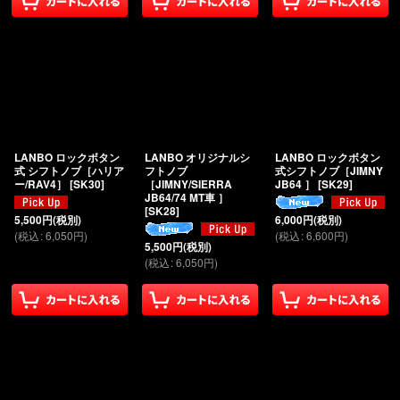
LANBO ロックボタン
LANBO オリジナルシ
LANBO ロックボタン
式 シフトノブ［ハリア
フトノブ
式シフトノブ［JIMNY
ー/RAV4］
[
SK30
]
［JIMNY/SIERRA
JB64 ］
[
SK29
]
JB64/74 MT車 ］
[
SK28
]
5,500
円
(税別)
6,000
円
(税別)
(
税込
:
6,050
円
)
(
税込
:
6,600
円
)
5,500
円
(税別)
(
税込
:
6,050
円
)