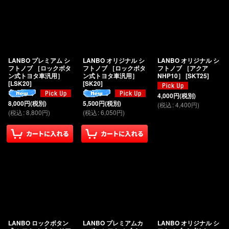
LANBO プレミアム シ
LANBO オリジナル シ
LANBO オリジナル シ
フトノブ ［ロックボタ
フトノブ ［ロックボタ
フトノブ ［アクア
ン式トヨタ車汎用］
ン式トヨタ車汎用］
NHP10］
[
SKT25
]
[
LSK20
]
[
SK20
]
4,000
円
(税別)
8,000
円
(税別)
5,500
円
(税別)
(
税込
:
4,400
円
)
(
税込
:
8,800
円
)
(
税込
:
6,050
円
)
LANBO ロックボタン
LANBO プレミアムカ
LANBO オリジナル シ