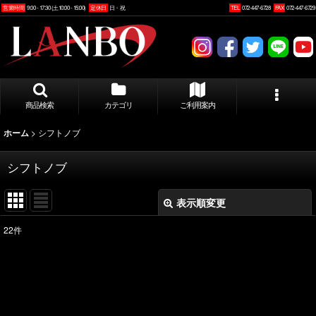
営業時間
9:00 - 17:30 (土10:00 - 15:00)
定休日
日・祝
TEL
072-447-6728
FAX
072-447-6729
商品検索
カテゴリ
ご利用案内
>
シフトノブ
ホーム
シフトノブ
表示順変更
閉じる
22
件
サブカテゴリ
:
表示数
: