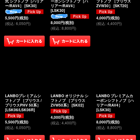
式 シフトノブ［ハリア
ーボンシフトノブ［ハ
フトノブ ［プリウス
ー/RAV4］
[
SK30
]
リアー/RAV4］
ZVW30］
[
SKT20
]
[
LSK30
]
5,500
円
(税別)
4,000
円
(税別)
8,000
円
(税別)
(
税込
:
6,050
円
)
(
税込
:
4,400
円
)
(
税込
:
8,800
円
)
LANBOプレミアムシ
LANBO オリジナル シ
LANBO プレミアムカ
フトノブ ［プリウス /
フトノブ ［プリウス
ーボンシフトノブ［ハ
プリウスPHV 50系］
ZVW50系］
[
SK02
]
リアー/RAV4］
[
LSK06/LSK06R
]
[
LSK30
]
4,000
円
(税別)
5,500
円
(税別)
8,000
円
(税別)
(
税込
:
4,400
円
)
(
税込
:
6,050
円
)
(
税込
:
8,800
円
)