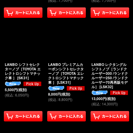
(
税込
:
7,700
円
)
(
税込
:
7,700
円
)
LANBO シフトセレク
LANBO プレミアムカ
LANBO レクタングル
ターノブ［TOYOTA エ
ーボンシフトセレクタ
シフトノブ［ランドク
レクトロシフトマチッ
ーノブ［TOYOTA エレ
ルーザー300 /ランドク
ク車 ］
[
SK31
]
クトロシフトマチック
ルーザー250 /ランドク
車 ］
[
LSK31
]
ルーザー70再再販モデ
ル］
[
LSK32
]
5,500
円
(税別)
8,000
円
(税別)
(
税込
:
6,050
円
)
13,000
円
(税別)
(
税込
:
8,800
円
)
(
税込
:
14,300
円
)