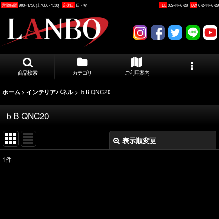
営業時間
9:00 - 17:30 (土10:00 - 15:00)
定休日
日・祝
TEL
072-447-6728
FAX
072-447-6729
商品検索
カテゴリ
ご利用案内
>
>
ｂB QNC20
ホーム
インテリアパネル
ｂB QNC20
表示順変更
閉じる
1
件
表示数
:
並び順
: