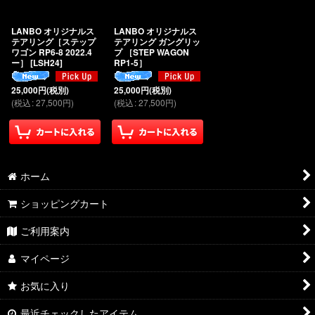
絞り込む
LANBO オリジナルス
LANBO オリジナルス
テアリング［ステップ
テアリング ガングリッ
ワゴン RP6-8 2022.4
プ ［STEP WAGON
ー］
[
LSH24
]
RP1-5］
25,000
円
(税別)
25,000
円
(税別)
(
税込
:
27,500
円
)
(
税込
:
27,500
円
)
ホーム
ショッピングカート
ご利用案内
マイページ
お気に入り
最近チェックしたアイテム