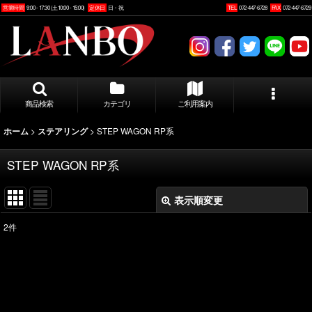
営業時間
9:00 - 17:30 (土10:00 - 15:00)
定休日
日・祝
TEL
072-447-6728
FAX
072-447-6729
商品検索
カテゴリ
ご利用案内
>
>
STEP WAGON RP系
ホーム
ステアリング
STEP WAGON RP系
表示順変更
閉じる
2
件
表示数
:
並び順
: