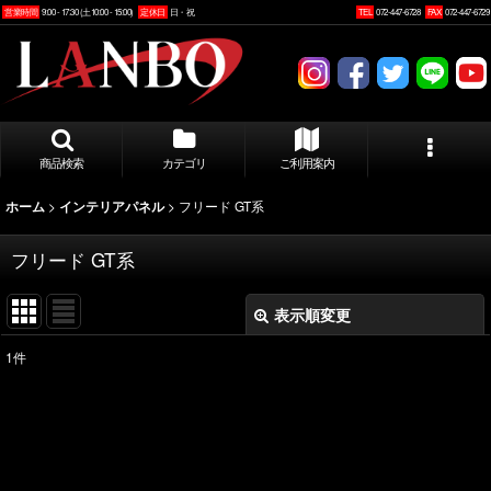
営業時間
9:00 - 17:30 (土10:00 - 15:00)
定休日
日・祝
TEL
072-447-6728
FAX
072-447-6729
商品検索
カテゴリ
ご利用案内
>
>
フリード GT系
ホーム
インテリアパネル
フリード GT系
表示順変更
閉じる
1
件
表示数
:
並び順
: