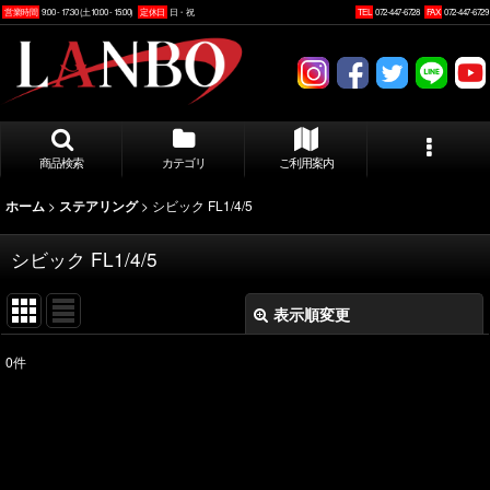
営業時間
9:00 - 17:30 (土10:00 - 15:00)
定休日
日・祝
TEL
072-447-6728
FAX
072-447-6729
商品検索
カテゴリ
ご利用案内
>
>
シビック FL1/4/5
ホーム
ステアリング
シビック FL1/4/5
表示順変更
閉じる
0
件
表示数
:
並び順
: