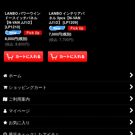
絞り込む
LANBO パワーウイン
LANBO インテリアパ
ドースイッチパネル
ネル 3pcs【N-VAN
【N-VAN JJ1/2】
JJ1/2】
[
LP1209
]
[
LP1210
]
7,000
円
(税別)
8,000
円
(税別)
(
税込
:
7,700
円
)
(
税込
:
8,800
円
)
ホーム
ショッピングカート
ご利用案内
マイページ
お気に入り
最近チェックしたアイテム