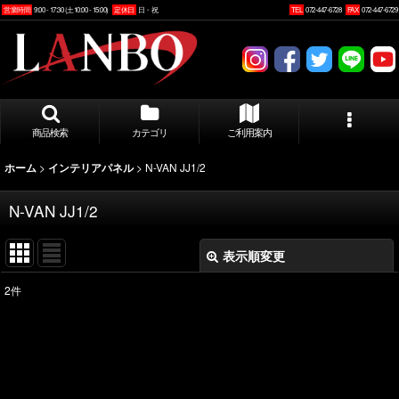
営業時間
9:00 - 17:30 (土10:00 - 15:00)
定休日
日・祝
TEL
072-447-6728
FAX
072-447-6729
商品検索
カテゴリ
ご利用案内
>
>
N-VAN JJ1/2
ホーム
インテリアパネル
N-VAN JJ1/2
表示順変更
閉じる
2
件
表示数
:
並び順
: