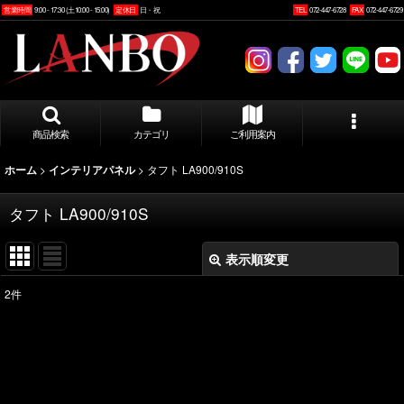
営業時間
9:00 - 17:30 (土10:00 - 15:00)
定休日
日・祝
TEL
072-447-6728
FAX
072-447-6729
商品検索
カテゴリ
ご利用案内
>
>
タフト LA900/910S
ホーム
インテリアパネル
タフト LA900/910S
表示順変更
閉じる
2
件
表示数
:
並び順
: