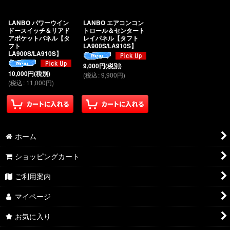
絞り込む
LANBO パワーウイン
LANBO エアコンコン
ドースイッチ＆リアド
トロール＆センタート
アポケットパネル【タ
レイパネル【タフト
フト
LA900S/LA910S】
LA900S/LA910S】
9,000
円
(税別)
10,000
円
(税別)
(
税込
:
9,900
円
)
(
税込
:
11,000
円
)
ホーム
ショッピングカート
ご利用案内
マイページ
お気に入り