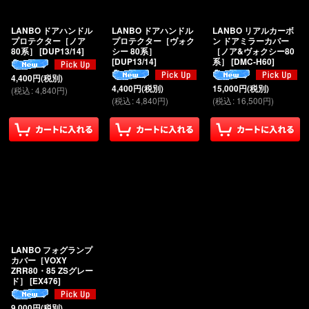
絞り込む
LANBO ドアハンドル
LANBO ドアハンドル
LANBO リアルカーボ
プロテクター［ノア
プロテクター［ヴォク
ン ドアミラーカバー
80系］
[
DUP13/14
]
シー 80系］
［ノア&ヴォクシー80
[
DUP13/14
]
系］
[
DMC-H60
]
4,400
円
(税別)
4,400
円
(税別)
15,000
円
(税別)
(
税込
:
4,840
円
)
(
税込
:
4,840
円
)
(
税込
:
16,500
円
)
LANBO フォグランプ
カバー［VOXY
ZRR80・85 ZSグレー
ド］
[
EX476
]
9,000
円
(税別)