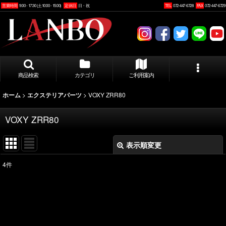
営業時間
9:00 - 17:30 (土10:00 - 15:00)
定休日
日・祝
TEL
072-447-6728
FAX
072-447-6729
商品検索
カテゴリ
ご利用案内
>
>
VOXY ZRR80
ホーム
エクステリアパーツ
VOXY ZRR80
表示順変更
閉じる
4
件
表示数
:
並び順
: