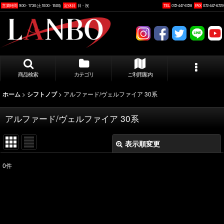
営業時間
9:00 - 17:30 (土10:00 - 15:00)
定休日
日・祝
TEL
072-447-6728
FAX
072-447-6729
商品検索
カテゴリ
ご利用案内
>
>
アルファード/ヴェルファイア 30系
ホーム
シフトノブ
アルファード/ヴェルファイア 30系
表示順変更
閉じる
0
件
表示数
:
並び順
: