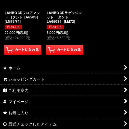
絞り込む
LANBO 3Dフロアマッ
LANBO 3Dラゲッジマ
ト ［タント LA650S］
ット ［タント
[
LM73/74
]
LA650S］
[
LM72
]
22,000
円
(税別)
5,000
円
(税別)
(
税込
:
24,200
円
)
(
税込
:
5,500
円
)
ホーム
ショッピングカート
ご利用案内
マイページ
お気に入り
最近チェックしたアイテム