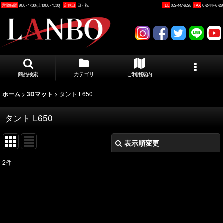
営業時間
9:00 - 17:30 (土10:00 - 15:00)
定休日
日・祝
TEL
072-447-6728
FAX
072-447-6729
商品検索
カテゴリ
ご利用案内
>
>
タント L650
ホーム
3Dマット
タント L650
表示順変更
閉じる
2
件
表示数
:
並び順
: