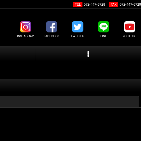
072-447-6728
072-447-6729
TEL
FAX
INSTAGRAM
FACEBOOK
TWITTER
LINE
YOUTUBE
閉じる