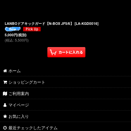
LANBOドアキックガード【N-BOX JF5/6】
[
LA-KGD0016
]
5,000
円
(税別)
(
税込
:
5,500
円
)
ホーム
ショッピングカート
ご利用案内
マイページ
お気に入り
最近チェックしたアイテム