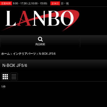
9:00 - 17:30 (土10:00 - 15:00)
日・祝
営業時間
定休日
商品検索
>
>
N-BOX JF5/6
ホーム
インテリアパーツ
N-BOX JF5/6
1
件
表示数
:
並び順
: