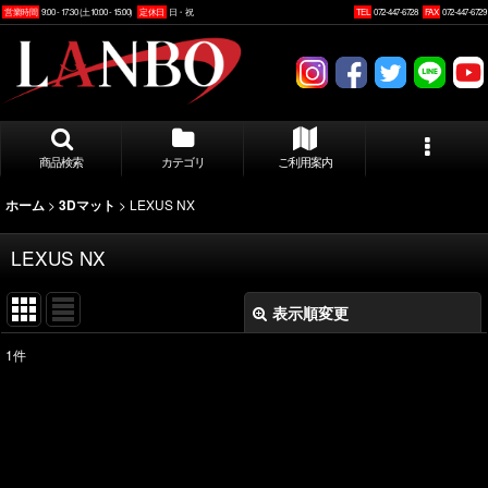
営業時間
9:00 - 17:30 (土10:00 - 15:00)
定休日
日・祝
TEL
072-447-6728
FAX
072-447-6729
商品検索
カテゴリ
ご利用案内
>
>
LEXUS NX
ホーム
3Dマット
LEXUS NX
表示順変更
閉じる
1
件
表示数
:
並び順
: