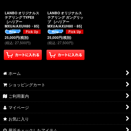
絞り込む
LANBO オリジナルス
LANBO オリジナルス
テアリング TYPEII
テアリング ガングリッ
［ハリアー
プ ［ハリアー
MXUA/AXUH80・85]
MXUA/AXUH80・85]
25,000
円
(税別)
25,000
円
(税別)
(
税込
:
27,500
円
)
(
税込
:
27,500
円
)
ホーム
ショッピングカート
ご利用案内
マイページ
お気に入り
最近チェックしたアイテム