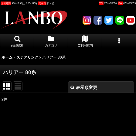
営業時間
9:00 - 17:30 (土10:00 - 15:00)
定休日
日・祝
TEL
072-447-6728
FAX
072-447-6729
商品検索
カテゴリ
ご利用案内
>
>
ハリアー 80系
ホーム
ステアリング
ハリアー 80系
表示順変更
閉じる
2
件
表示数
:
並び順
: