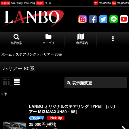
営業時間
9:00 - 17:30 (土10:00 - 15:00)
定休日
日・祝
TEL
072-447-6728
FAX
072-447-6729
商品検索
カテゴリ
ご利用案内
>
>
ハリアー 80系
ホーム
ステアリング
ハリアー 80系
表示順変更
閉じる
2
件
表示数
:
LANBO オリジナルステアリング TYPEII ［ハリ
アー MXUA/AXUH80・85]
並び順
:
25,000
円
(税別)