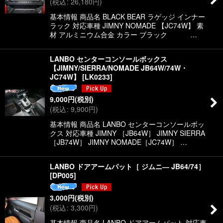
(
税込
:
26,180
円
)
絞り込む
基本情報 商品名 BLACK BEAR ラゲッジ インナー
ラック 対応車種 JIMNY NOMADE 【JC74W】 素
材 アルミニウム合金 カラー ブラック …
LANBO センターコンソールボックス
【JIMNY/SIERRA/NOMADE JB64W/74W・
JC74W】
[
LK0233
]
9,000
円
(税別)
(
税込
:
9,900
円
)
基本情報 商品名 LANBO センターコンソールボッ
クス 対応車種 JIMNY ［JB64W］ JIMNY SIERRA
［JB74W］ JIMNY NOMADE［JC74W］ …
LANBO ドアアームパット［ ジムニ― JB64/74］
[
DP005
]
3,000
円
(税別)
(
税込
:
3,300
円
)
基本情報 商品名 LANBO ドアアームパット 対応車