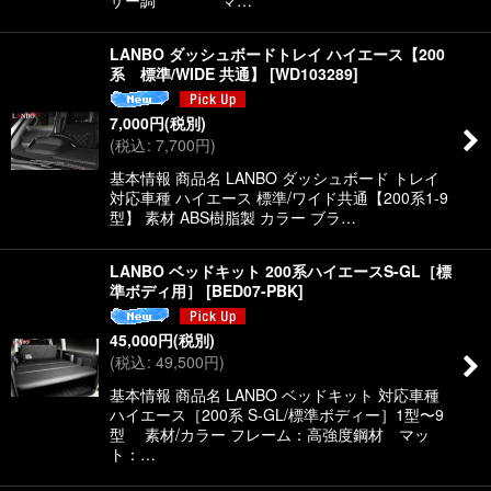
ザー調 マ…
LANBO ダッシュボードトレイ ハイエース【200
系 標準/WIDE 共通】
[
WD103289
]
7,000
円
(税別)
(
税込
:
7,700
円
)
基本情報 商品名 LANBO ダッシュボード トレイ
対応車種 ハイエース 標準/ワイド共通【200系1-9
型】 素材 ABS樹脂製 カラー ブラ…
LANBO ベッドキット 200系ハイエースS-GL［標
準ボディ用］
[
BED07-PBK
]
45,000
円
(税別)
(
税込
:
49,500
円
)
基本情報 商品名 LANBO ベッドキット 対応車種
ハイエース［200系 S-GL/標準ボディー］1型〜9
型 素材/カラー フレーム：高強度鋼材 マッ
ト：…