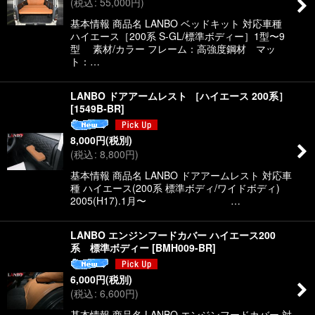
(
税込
:
55,000
円
)
絞り込む
基本情報 商品名 LANBO ベッドキット 対応車種
ハイエース［200系 S-GL/標準ボディー］1型〜9
型 素材/カラー フレーム：高強度鋼材 マッ
ト：…
LANBO ドアアームレスト ［ハイエース 200系］
[
1549B-BR
]
8,000
円
(税別)
(
税込
:
8,800
円
)
基本情報 商品名 LANBO ドアアームレスト 対応車
種 ハイエース(200系 標準ボディ/ワイドボディ)
2005(H17).1月〜 …
LANBO エンジンフードカバー ハイエース200
系 標準ボディー
[
BMH009-BR
]
6,000
円
(税別)
(
税込
:
6,600
円
)
基本情報 商品名 LANBO エンジンフードカバー 対