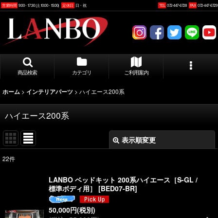
営業時間
9:00 - 17:30 (土10:00 - 15:00)
定休日
日・祝
TEL
072-447-6728
FAX
072-447-6729
商品検索
カテゴリ
ご利用案内
>
>
ハイエース200系
ホーム
インテリアパーツ
ハイエース200系
表示順変更
閉じる
22
件
表示数
:
LANBO ベッドキット 200系ハイエース［S-GL /
標準ボディ用］
[
BED07-BR
]
並び順
:
50,000
円
(税別)