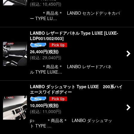
(
税込
:
10,450
円
)
＊商品名＊ LANBO セカンドデッキカバ
ー TYPE LU…
LANBO レザードアパネル Type LUXE
[
LUXE-
LDP001/002/003
]
26,400
円
(税別)
(
税込
:
29,040
円
)
＊商品名＊ LANBO レザードアパネ
ル TYPE LUXE…
LANBO ダッシュマット Type LUXE 200系ハイ
エースワイドボディー
10,000
円
(税別)
(
税込
:
11,000
円
)
p> ＊商品名＊ LANBO ダッシュマッ
ト TYPE …