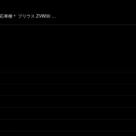
絞り込む
種＊ プリウス ZVW30 …