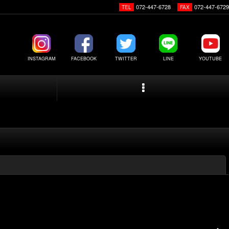
072-447-6728
072-447-6729
TEL
FAX
INSTAGRAM
FACEBOOK
TWITTER
LINE
YOUTUBE
閉じる