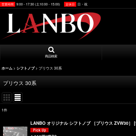
9:00 - 17:30 (土10:00 - 15:00)
日・祝
営業時間
定休日
商品検索
>
>
プリウス 30系
ホーム
シフトノブ
プリウス 30系
1
件
表示数
:
LANBO オリジナル シフトノブ ［プリウス ZVW30］
[
並び順
: