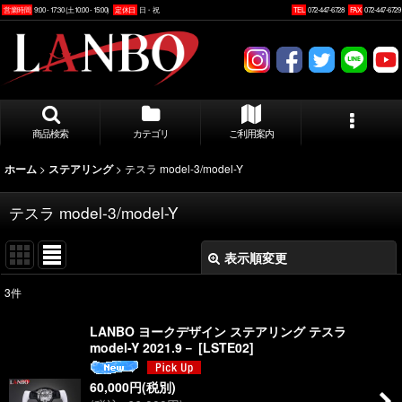
営業時間
9:00 - 17:30 (土10:00 - 15:00)
定休日
日・祝
TEL
072-447-6728
FAX
072-447-6729
商品検索
カテゴリ
ご利用案内
>
>
テスラ model-3/model-Y
ホーム
ステアリング
テスラ model-3/model-Y
表示順変更
閉じる
3
件
表示数
:
LANBO ヨークデザイン ステアリング テスラ
model-Y 2021.9－
[
LSTE02
]
並び順
:
60,000
円
(税別)