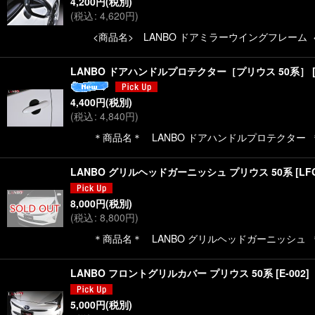
4,200
円
(税別)
(
税込
:
4,620
円
)
<商品名> LANBO ドアミラーウイングフレーム 
LANBO ドアハンドルプロテクター［プリウス 50系］
4,400
円
(税別)
(
税込
:
4,840
円
)
＊商品名＊ LANBO ドアハンドルプロテクター ＊
LANBO グリルヘッドガーニッシュ プリウス 50系
[
LF
8,000
円
(税別)
(
税込
:
8,800
円
)
＊商品名＊ LANBO グリルヘッドガーニッシュ ＊対応
LANBO フロントグリルカバー プリウス 50系
[
E-002
]
5,000
円
(税別)