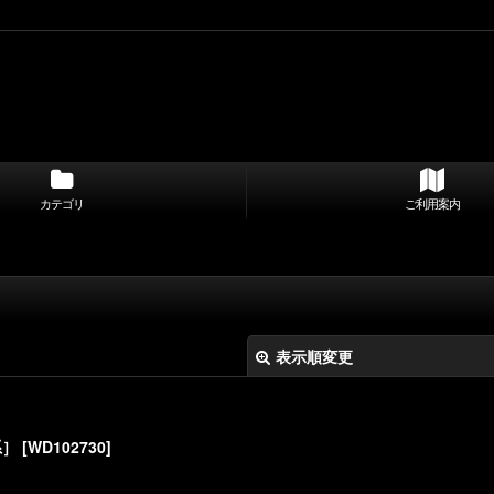
カテゴリ
ご利用案内
表示順変更
系］
[
WD102730
]