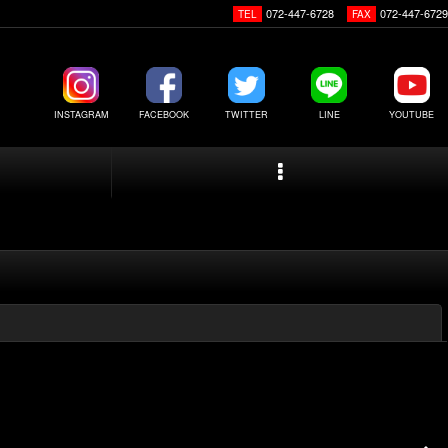
072-447-6728
072-447-6729
TEL
FAX
INSTAGRAM
FACEBOOK
TWITTER
LINE
YOUTUBE
閉じる