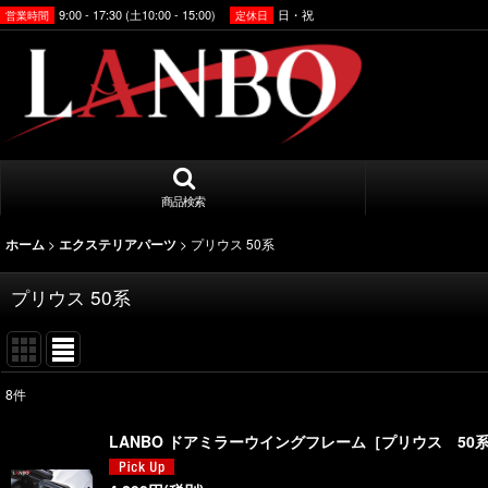
9:00 - 17:30 (土10:00 - 15:00)
日・祝
営業時間
定休日
商品検索
>
>
プリウス 50系
ホーム
エクステリアパーツ
プリウス 50系
8
件
表示数
:
LANBO ドアミラーウイングフレーム［プリウス 50
並び順
: