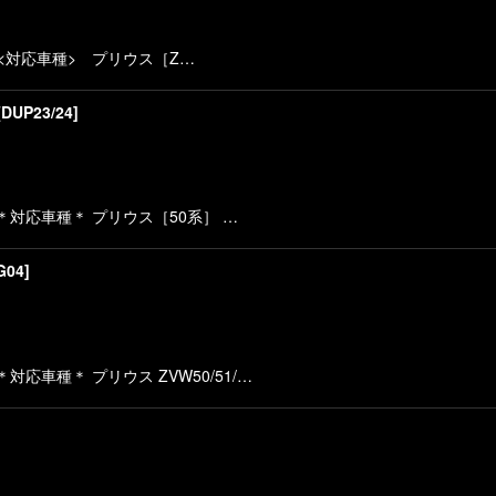
絞り込む
<対応車種> プリウス［Z…
[
DUP23/24
]
対応車種＊ プリウス［50系］ …
G04
]
車種＊ プリウス ZVW50/51/…