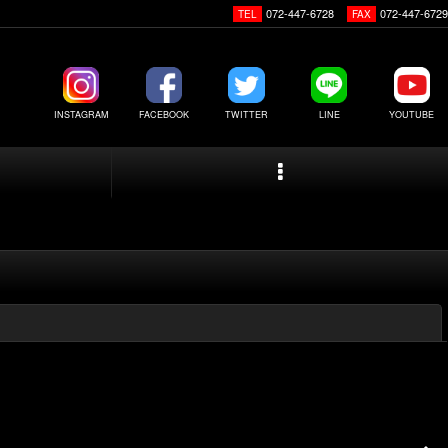
072-447-6728
072-447-6729
TEL
FAX
INSTAGRAM
FACEBOOK
TWITTER
LINE
YOUTUBE
閉じる