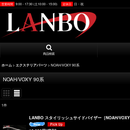
9:00 - 17:30 (土10:00 - 15:00)
日・祝
営業時間
定休日
商品検索
>
>
NOAH/VOXY 90系
ホーム
エクステリアパーツ
NOAH/VOXY 90系
1
件
表示数
:
LANBO スタイリッシュサイドバイザー［NOAH/VOXY 
並び順
: