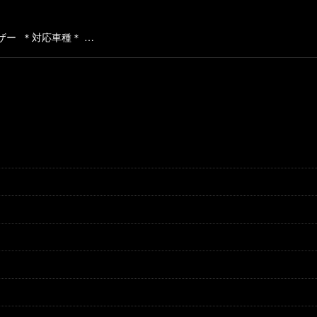
絞り込む
ー ＊対応車種＊ …