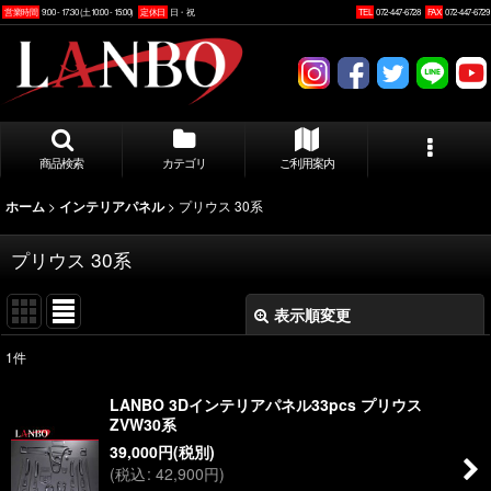
営業時間
9:00 - 17:30 (土10:00 - 15:00)
定休日
日・祝
TEL
072-447-6728
FAX
072-447-6729
商品検索
カテゴリ
ご利用案内
>
>
プリウス 30系
ホーム
インテリアパネル
プリウス 30系
表示順変更
閉じる
1
件
表示数
:
LANBO 3Dインテリアパネル33pcs プリウス
ZVW30系
並び順
:
39,000
円
(税別)
(
税込
:
42,900
円
)