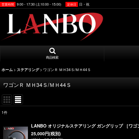
9:00 - 17:30 (土10:00 - 15:00)
日・祝
営業時間
定休日
商品検索
>
>
ワゴンＲ ＭＨ34Ｓ/ＭＨ44Ｓ
ホーム
ステアリング
ワゴンＲ ＭＨ34Ｓ/ＭＨ44Ｓ
1
件
表示数
:
LANBO オリジナルステアリング ガングリップ ［ワゴンR
25,000
円
(税別)
並び順
: