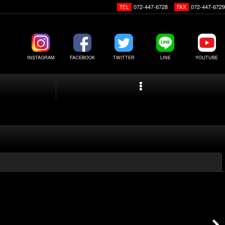
072-447-6728
072-447-6729
TEL
FAX
INSTAGRAM
FACEBOOK
TWITTER
LINE
YOUTUBE
閉じる