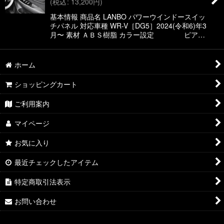
(
税込
:
13,200
円
)
絞り込む
基本情報 商品名 LANBO パワーウインドースイッ
チパネル 対応車種 WR-V［DG5］2024(令和6)年3
月〜 素材 ＡＢＳ樹脂 カラー設定 ピア…
ホーム
ショッピングカート
ご利用案内
マイページ
お気に入り
最近チェックしたアイテム
特定商取引法表示
お問い合わせ