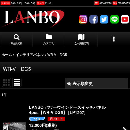
営業時間
9:00 - 17:30 (土10:00 - 15:00)
定休日
日・祝
TEL
072-447-6728
FAX
072-447-6729
商品検索
カテゴリ
ご利用案内
>
>
WR-V DG5
ホーム
インテリアパネル
WR-V DG5
表示順変更
閉じる
1
件
表示数
:
LANBO パワーウインドースイッチパネル
4pcs【WR-V DG5】
[
LP1207
]
並び順
:
12,000
円
(税別)