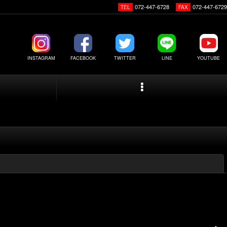
072-447-6728
072-447-6729
TEL
FAX
INSTAGRAM
FACEBOOK
TWITTER
LINE
YOUTUBE
閉じる