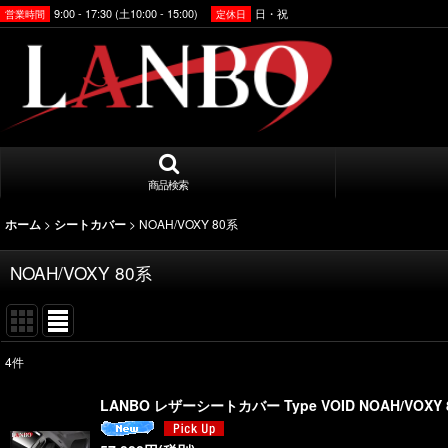
9:00 - 17:30 (土10:00 - 15:00)
日・祝
営業時間
定休日
商品検索
>
>
NOAH/VOXY 80系
ホーム
シートカバー
NOAH/VOXY 80系
4
件
表示数
:
LANBO レザーシートカバー Type VOID NOAH/VOXY
並び順
: