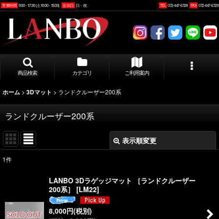
営業時間
9:00 - 17:30 (土10:00 - 15:00)
定休日
日・祝
TEL
072-447-6728
FAX
072-447-6729
商品検索
カテゴリ
ご利用案内
>
>
ランドクルーザー200系
ホーム
3Dマット
ランドクルーザー200系
表示順変更
閉じる
1
件
表示数
:
LANBO 3Dラゲッジマット ［ランドクルーザー
200系］
[
LM22
]
並び順
:
8,000
円
(税別)