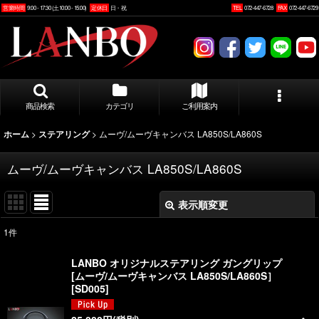
営業時間
9:00 - 17:30 (土10:00 - 15:00)
定休日
日・祝
TEL
072-447-6728
FAX
072-447-6729
商品検索
カテゴリ
ご利用案内
>
>
ムーヴ/ムーヴキャンバス LA850S/LA860S
ホーム
ステアリング
ムーヴ/ムーヴキャンバス LA850S/LA860S
表示順変更
閉じる
1
件
表示数
:
LANBO オリジナルステアリング ガングリップ
[ムーヴ/ムーヴキャンバス LA850S/LA860S］
並び順
:
[
SD005
]