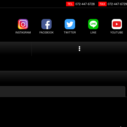
072-447-6728
072-447-6729
TEL
FAX
INSTAGRAM
FACEBOOK
TWITTER
LINE
YOUTUBE
閉じる