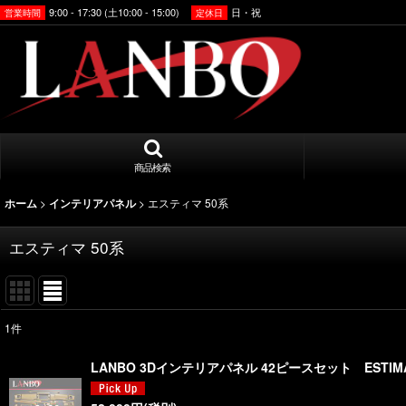
9:00 - 17:30 (土10:00 - 15:00)
日・祝
営業時間
定休日
商品検索
>
>
エスティマ 50系
ホーム
インテリアパネル
エスティマ 50系
1
件
表示数
:
LANBO 3Dインテリアパネル 42ピースセット ESTIMA
並び順
: