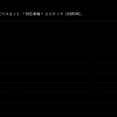
絞り込む
ースセット ＊対応車種＊ エスティマ［GSR/AC…