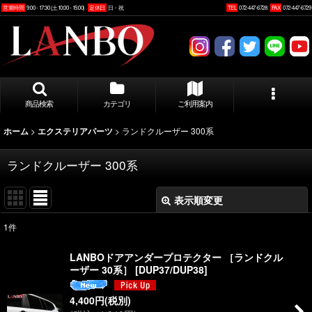
営業時間
9:00 - 17:30 (土10:00 - 15:00)
定休日
日・祝
TEL
072-447-6728
FAX
072-447-6729
商品検索
カテゴリ
ご利用案内
>
>
ランドクルーザー 300系
ホーム
エクステリアパーツ
ランドクルーザー 300系
表示順変更
閉じる
1
件
表示数
:
LANBOドアアンダープロテクター ［ランドクル
ーザー 30系］
[
DUP37/DUP38
]
並び順
:
4,400
円
(税別)