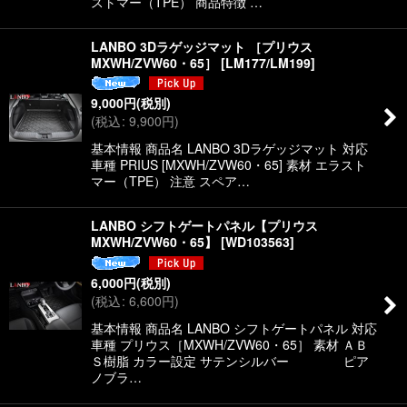
ストマー（TPE） 商品特徴 …
LANBO 3Dラゲッジマット ［プリウス
MXWH/ZVW60・65］
[
LM177/LM199
]
9,000
円
(税別)
(
税込
:
9,900
円
)
基本情報 商品名 LANBO 3Dラゲッジマット 対応
車種 PRIUS [MXWH/ZVW60・65] 素材 エラスト
マー（TPE） 注意 スペア…
LANBO シフトゲートパネル【プリウス
MXWH/ZVW60・65】
[
WD103563
]
6,000
円
(税別)
(
税込
:
6,600
円
)
基本情報 商品名 LANBO シフトゲートパネル 対応
車種 プリウス［MXWH/ZVW60・65］ 素材 ＡＢ
Ｓ樹脂 カラー設定 サテンシルバー ピア
ノブラ…