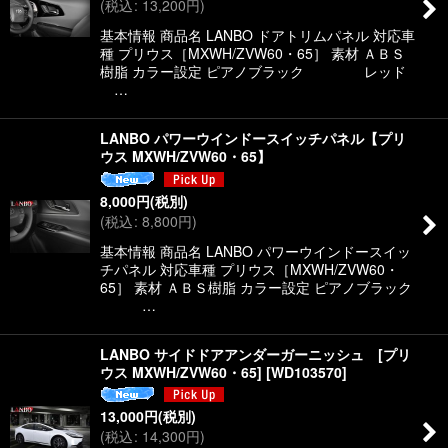
(
税込
:
13,200
円
)
基本情報 商品名 LANBO ドアトリムパネル 対応車
種 プリウス［MXWH/ZVW60・65］ 素材 ＡＢＳ
樹脂 カラー設定 ピアノブラック レッド
…
LANBO パワーウインドースイッチパネル【プリ
ウス MXWH/ZVW60・65】
8,000
円
(税別)
(
税込
:
8,800
円
)
基本情報 商品名 LANBO パワーウインドースイッ
チパネル 対応車種 プリウス［MXWH/ZVW60・
65］ 素材 ＡＢＳ樹脂 カラー設定 ピアノブラック
…
LANBO サイドドアアンダーガーニッシュ [プリ
ウス MXWH/ZVW60・65]
[
WD103570
]
13,000
円
(税別)
(
税込
:
14,300
円
)