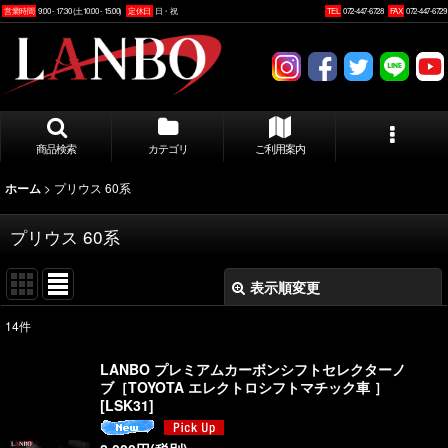
営業時間
9:00 - 17:30 (土10:00 - 15:00)
定休日
日・祝
TEL
072-447-6728
FAX
072-447-6729
商品検索
カテゴリ
ご利用案内
>
プリウス 60系
ホーム
プリウス 60系
表示順変更
閉じる
14
件
表示数
:
LANBO プレミアムカーボンシフトセレクターノ
ブ［TOYOTA エレクトロシフトマチック車 ］
並び順
:
[
LSK31
]