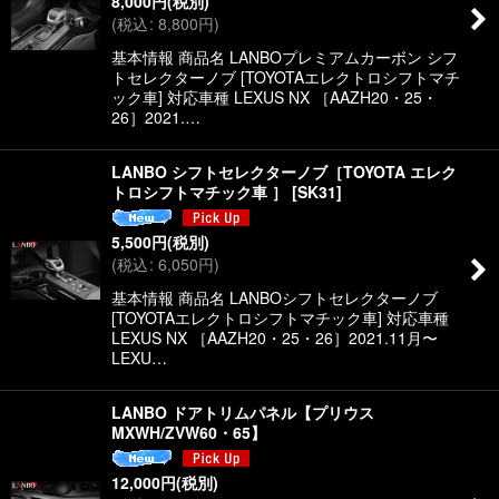
8,000
円
(税別)
絞り込む
(
税込
:
8,800
円
)
基本情報 商品名 LANBOプレミアムカーボン シフ
トセレクターノブ [TOYOTAエレクトロシフトマチ
ック車] 対応車種 LEXUS NX ［AAZH20・25・
26］2021.…
LANBO シフトセレクターノブ［TOYOTA エレク
トロシフトマチック車 ］
[
SK31
]
5,500
円
(税別)
(
税込
:
6,050
円
)
基本情報 商品名 LANBOシフトセレクターノブ
[TOYOTAエレクトロシフトマチック車] 対応車種
LEXUS NX ［AAZH20・25・26］2021.11月〜
LEXU…
LANBO ドアトリムパネル【プリウス
MXWH/ZVW60・65】
12,000
円
(税別)