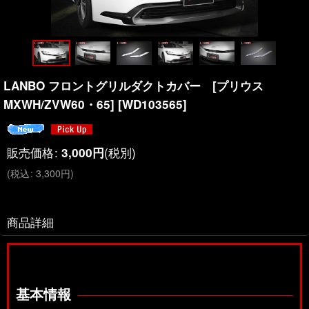
LANBO フロントグリルダクトカバー [プリウス
MXWH/ZVW60・65]
[
WD103565
]
販売価格
:
(税別)
3,000
円
(
税込
:
3,300
円
)
商品詳細
基本情報