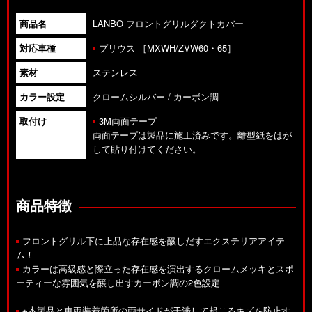
商品名
LANBO フロントグリルダクトカバー
対応車種
プリウス ［MXWH/ZVW60・65］
素材
ステンレス
カラー設定
クロームシルバー / カーボン調
取付け
3M両面テープ
両面テープは製品に施工済みです。離型紙をはが
して貼り付けてください。
商品特徴
フロントグリル下に上品な存在感を醸しだすエクステリアアイテ
ム！
カラーは高級感と際立った存在感を演出するクロームメッキとスポ
ーティーな雰囲気を醸し出すカーボン調の2色設定
※本製品と車両装着箇所の両サイドが干渉して起こるキズを防止す