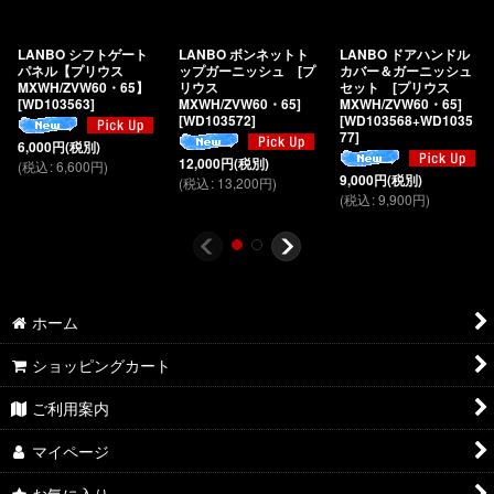
LANBO シフトゲート
LANBO ボンネットト
LANBO ドアハンドル
パネル【プリウス
ップガーニッシュ [プ
カバー＆ガーニッシュ
MXWH/ZVW60・65】
リウス
セット [プリウス
[
WD103563
]
MXWH/ZVW60・65]
MXWH/ZVW60・65]
[
WD103572
]
[
WD103568+WD1035
77
]
6,000
円
(税別)
12,000
円
(税別)
(
税込
:
6,600
円
)
9,000
円
(税別)
(
税込
:
13,200
円
)
(
税込
:
9,900
円
)
ホーム
ショッピングカート
ご利用案内
マイページ