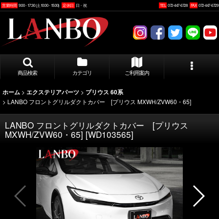
営業時間
9:00 - 17:30 (土10:00 - 15:00)
定休日
日・祝
TEL
072-447-6728
FAX
072-447-6729
商品検索
カテゴリ
ご利用案内
>
>
ホーム
エクステリアパーツ
プリウス 60系
>
LANBO フロントグリルダクトカバー [プリウス MXWH/ZVW60・65]
LANBO フロントグリルダクトカバー [プリウス
MXWH/ZVW60・65]
[
WD103565
]