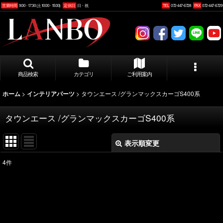
営業時間
9:00 - 17:30 (土10:00 - 15:00)
定休日
日・祝
TEL
072-447-6728
FAX
072-447-6729
商品検索
カテゴリ
ご利用案内
>
>
タウンエース /グランマックスカーゴS400系
ホーム
インテリアパーツ
タウンエース /グランマックスカーゴS400系
表示順変更
閉じる
4
件
表示数
:
並び順
: