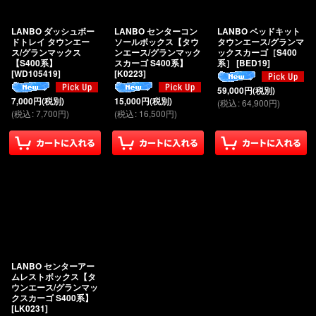
絞り込む
LANBO ダッシュボー
LANBO センターコン
LANBO ベッドキット
ドトレイ タウンエー
ソールボックス【タウ
タウンエース/グランマ
ス/グランマックス
ンエース/グランマック
ックスカーゴ［S400
【S400系】
スカーゴ S400系】
系］
[
BED19
]
[
WD105419
]
[
K0223
]
59,000
円
(税別)
7,000
円
(税別)
15,000
円
(税別)
(
税込
:
64,900
円
)
(
税込
:
7,700
円
)
(
税込
:
16,500
円
)
LANBO センターアー
ムレストボックス【タ
ウンエース/グランマッ
クスカーゴ S400系】
[
LK0231
]