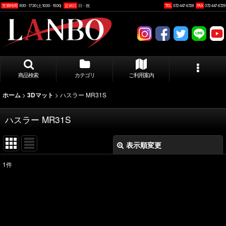
営業時間
9:00 - 17:30 (土10:00 - 15:00)
定休日
日・祝
TEL
072-447-6728
FAX
072-447-6729
商品検索
カテゴリ
ご利用案内
>
>
ハスラー MR31S
ホーム
3Dマット
ハスラー MR31S
表示順変更
閉じる
1
件
表示数
:
並び順
: