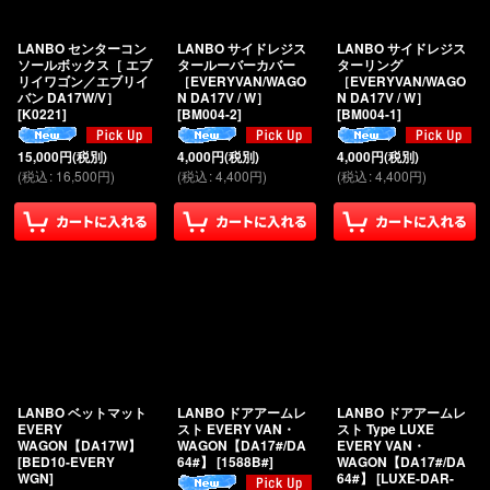
絞り込む
LANBO センターコン
LANBO サイドレジス
LANBO サイドレジス
ソールボックス［ エブ
タールーバーカバー
ターリング
リイワゴン／エブリイ
［EVERYVAN/WAGO
［EVERYVAN/WAGO
バン DA17W/V］
N DA17V / W］
N DA17V / W］
[
K0221
]
[
BM004-2
]
[
BM004-1
]
15,000
円
(税別)
4,000
円
(税別)
4,000
円
(税別)
(
税込
:
16,500
円
)
(
税込
:
4,400
円
)
(
税込
:
4,400
円
)
LANBO ベットマット
LANBO ドアアームレ
LANBO ドアアームレ
EVERY
スト EVERY VAN・
スト Type LUXE
WAGON【DA17W】
WAGON【DA17#/DA
EVERY VAN・
[
BED10-EVERY
64#】
[
1588B#
]
WAGON【DA17#/DA
WGN
]
64#】
[
LUXE-DAR-