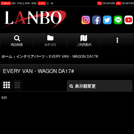
営業時間
9:00 - 17:30 (土10:00 - 15:00)
定休日
日・祝
TEL
072-447-6728
FAX
072-447-6729
商品検索
カテゴリ
ご利用案内
>
>
EVERY VAN・WAGON DA17#
ホーム
インテリアパーツ
EVERY VAN・WAGON DA17#
表示順変更
閉じる
6
件
表示数
:
並び順
: