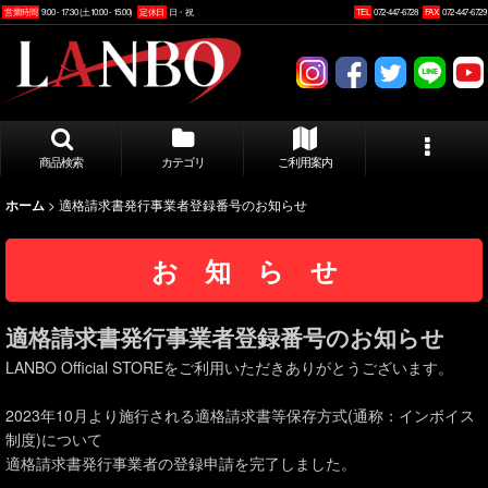
営業時間
9:00 - 17:30 (土10:00 - 15:00)
定休日
日・祝
TEL
072-447-6728
FAX
072-447-6729
商品検索
カテゴリ
ご利用案内
>
適格請求書発行事業者登録番号のお知らせ
ホーム
お 知 ら せ
適格請求書発行事業者登録番号のお知らせ
LANBO Official STOREをご利用いただきありがとうございます。
2023年10月より施行される適格請求書等保存方式(通称：インボイス
制度)について
適格請求書発行事業者の登録申請を完了しました。