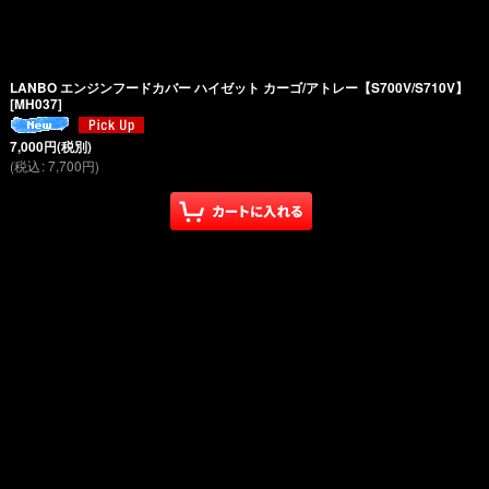
LANBO エンジンフードカバー ハイゼット カーゴ/アトレー【S700V/S710V】
[
MH037
]
7,000
円
(税別)
(
税込
:
7,700
円
)