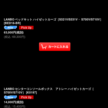
LANBO ベッドキット ハイゼットカーゴ［S321V/S331V・ S700V/S710V］
[
BED18-BR
]
63,000
円
(税別)
(
税込
:
69,300
円
)
LANBO センターコンソールボックス アトレー ハイゼットカーゴ［
S700V/S710V］
[
K0197
]
14,000
円
(税別)
(
税込
:
15,400
円
)