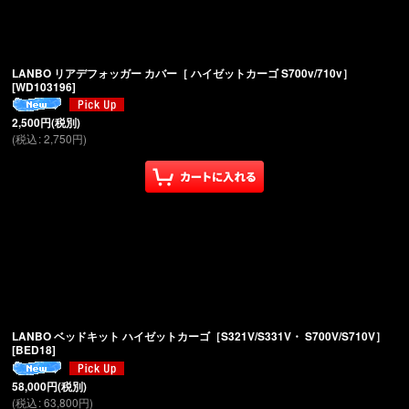
絞り込む
LANBO リアデフォッガー カバー［ ハイゼットカーゴ S700v/710v］
[
WD103196
]
2,500
円
(税別)
(
税込
:
2,750
円
)
LANBO ベッドキット ハイゼットカーゴ［S321V/S331V・ S700V/S710V］
[
BED18
]
58,000
円
(税別)
(
税込
:
63,800
円
)