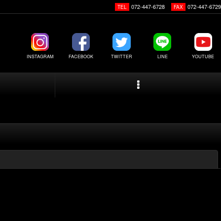
072-447-6728
072-447-6729
TEL
FAX
INSTAGRAM
FACEBOOK
TWITTER
LINE
YOUTUBE
閉じる