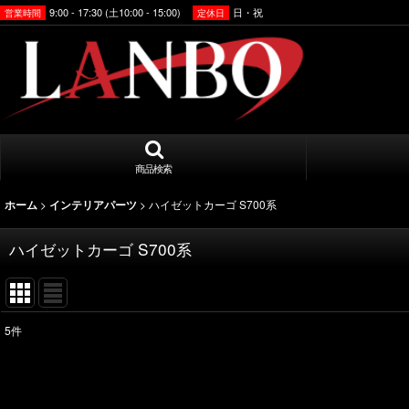
9:00 - 17:30 (土10:00 - 15:00)
日・祝
営業時間
定休日
商品検索
>
>
ハイゼットカーゴ S700系
ホーム
インテリアパーツ
ハイゼットカーゴ S700系
5
件
表示数
:
並び順
: